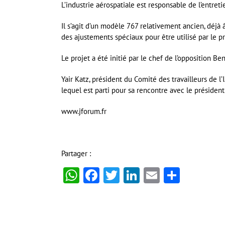
L’industrie aérospatiale est responsable de l’entretie
Il s’agit d’un modèle 767 relativement ancien, déjà â
des ajustements spéciaux pour être utilisé par le pré
Le projet a été initié par le chef de l’oppositio
Yair Katz, président du Comité des travailleurs de l’I
lequel est parti pour sa rencontre avec le président
www.jforum.fr
Partager :
WhatsApp
Facebook
Twitter
LinkedIn
Email
Partag