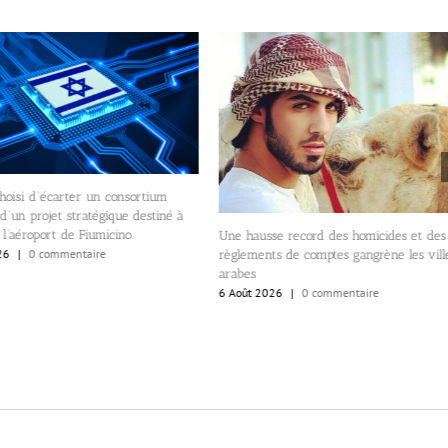
Permettre aux banques d’obtenir 
double cotation, en Israël et aux É
5 Août 2026
|
0 commentaire
 hausse record des homicides et des
lements de comptes gangrène les villes
bes
oût 2026
|
0 commentaire