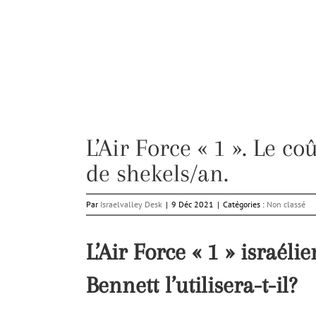
L’Air Force « 1 ». Le co
de shekels/an.
Par
Israelvalley Desk
|
9 Déc 2021
|
Catégories :
Non classé
L’Air Force « 1 » israéli
Bennett l’utilisera-t-il?