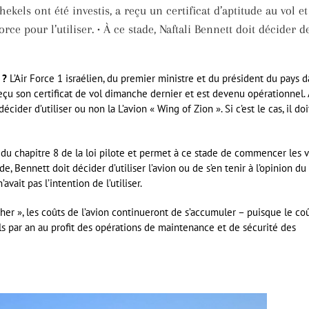
ekels ont été investis, a reçu un certificat d’aptitude au vol et
orce pour l’utiliser. • À ce stade, Naftali Bennett doit décider d
u ?
L’Air Force 1 israélien, du premier ministre et du président du pays 
reçu son certificat de vol dimanche dernier et est devenu opérationnel. 
cider d’utiliser ou non la L’avion « Wing of Zion ». Si c’est le cas, il doi
du chapitre 8 de la loi pilote et permet à ce stade de commencer les v
de, Bennett doit décider d’utiliser l’avion ou de s’en tenir à l’opinion du
avait pas l’intention de l’utiliser.
r », les coûts de l’avion continueront de s’accumuler – puisque le co
ls par an au profit des opérations de maintenance et de sécurité des