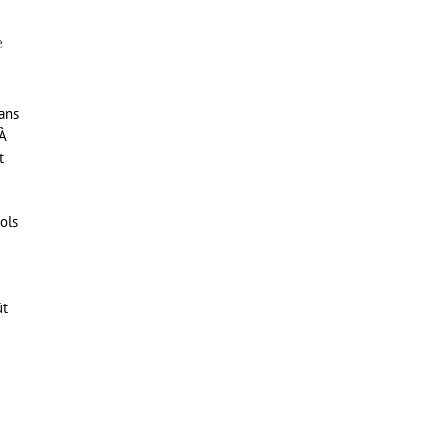
e
dans
À
t
ols
ût