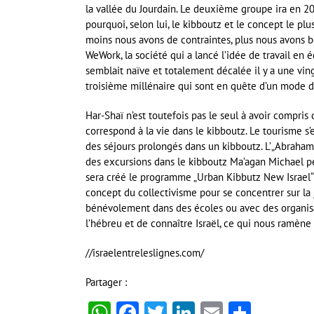
la vallée du Jourdain. Le deuxième groupe ira en 2
pourquoi, selon lui, le kibboutz et le concept le plu
moins nous avons de contraintes, plus nous avons b
WeWork, la société qui a lancé l’idée de travail en 
semblait naïve et totalement décalée il y a une vin
troisième millénaire qui sont en quête d’un mode de
Har-Shaï n’est toutefois pas le seul à avoir compris 
correspond à la vie dans le kibboutz. Le tourisme 
des séjours prolongés dans un kibboutz. L’„Abraham
des excursions dans le kibboutz Ma’agan Michael pe
sera créé le programme „Urban Kibbutz New Israel“ 
concept du collectivisme pour se concentrer sur la j
bénévolement dans des écoles ou avec des organisat
l’hébreu et de connaître Israël, ce qui nous ramène
//israelentreleslignes.com/
Partager :
WhatsApp
Facebook
Twitter
LinkedIn
Email
Partag