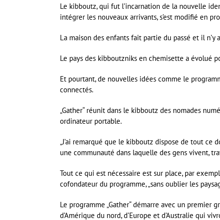
Le kibboutz, qui fut l’incarnation de la nouvelle ide
intégrer les nouveaux arrivants, s’est modifié en 
La maison des enfants fait partie du passé et il n’y
Le pays des kibboutzniks en chemisette a évolué pou
Et pourtant, de nouvelles idées comme le program
connectés.
„Gather“ réunit dans le kibboutz des nomades numéri
ordinateur portable.
„J’ai remarqué que le kibboutz dispose de tout ce do
une communauté dans laquelle des gens vivent, tra
Tout ce qui est nécessaire est sur place, par exemp
cofondateur du programme, „sans oublier les paysages
Le programme „Gather“ démarre avec un premier grou
d’Amérique du nord, d’Europe et d’Australie qui viv