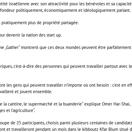
ntité israélienne avec son attractivité pour les bénévoles et sa capacité
profondeur politiquement, économiquement et idéologiquement parlant.
 a pratiquement plus de propriété partagée.
r devenir la nation des start up.
me „Gather“ montrent que ces deux mondes peuvent être parfaitement
ques, c’est-à-dire des personnes qui peuvent travailler partout avec l
nt les gens qui peuvent travailler n’importe où ont besoin : c’est en ef
vaillent et jouent ensemble.
le la cantine, le supermarché et la buanderie“ explique Omer Har-Shaï,
 et l’agriculture“.
pe de 25 participants, choisis parmi plusieurs centaines de candidat
ront et travailleront pendant un mois dans le kibboutz Kfar Blum situé 