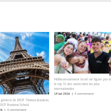
Malheureusement Israël ne figure pas d
le top 10 des universités les plus
internationales.
19 Juil 2026
|
0 commentaire
 général de ESCP. Thomas Jeanjean,
ESCP Business School.
26
|
0 commentaire