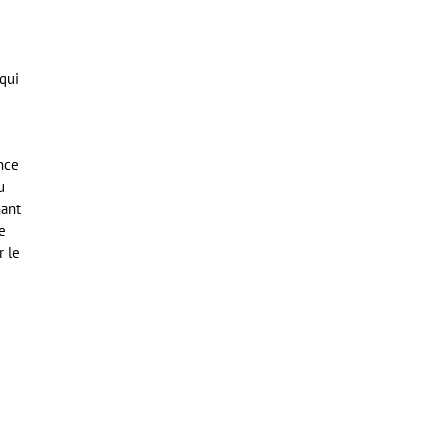
 qui
ence
u
nant
e
r le