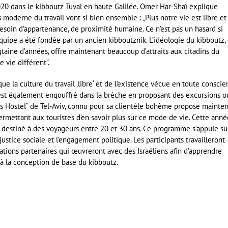
020 dans le kibboutz Tuval en haute Galilée. Omer Har-Shaï explique
s moderne du travail vont si bien ensemble : „Plus notre vie est libre et
esoin d’appartenance, de proximité humaine. Ce n’est pas un hasard si
équipe a été fondée par un ancien kibboutznik. L’idéologie du kibboutz,
gtaine d’années, offre maintenant beaucoup d’attraits aux citadins du
 vie différent“.
que la culture du travail ‚libre‘ et de l’existence vécue en toute consci
s’est également engouffré dans la brèche en proposant des excursions o
s Hostel“ de Tel-Aviv, connu pour sa clientèle bohème propose mainte
rmettant aux touristes d’en savoir plus sur ce mode de vie. Cette anné
destiné à des voyageurs entre 20 et 30 ans. Ce programme s’appuie su
ustice sociale et l’engagement politique. Les participants travailleront
ions partenaires qui œuvreront avec des Israéliens afin d’apprendre
 à la conception de base du kibboutz.
er