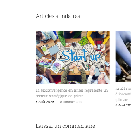
Articles similaires
fond et paradoxal
Israël s
La bioconvergence en Israël représente un
e.
d’innovat
secteur stratégique de pointe.
(climate-
re
6 Août 2026
|
0 commentaire
6 Août 20
Laisser un commentaire