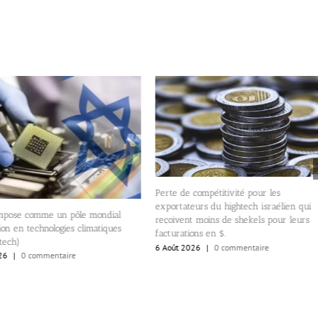
Perte de compétitivité pour les
exportateurs du hightech israélien qui
’impose comme un pôle mondial
reçoivent moins de shekels pour leurs
ion en technologies climatiques
facturations en $.
tech)
6 Août 2026
|
0 commentaire
26
|
0 commentaire