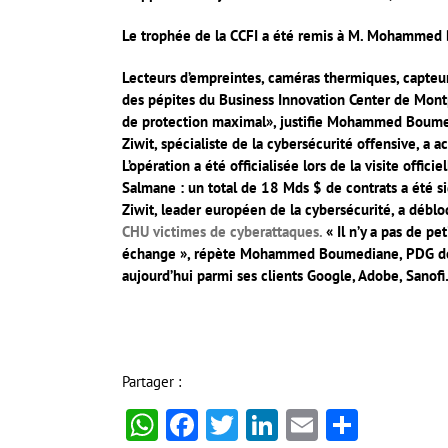
Le trophée de la CCFI a été remis à M. Mohammed
Lecteurs d’empreintes, caméras thermiques, capteur
des pépites du Business Innovation Center de Montp
de protection maximal», justifie Mohammed Boumed
Ziwit, spécialiste de la cybersécurité offensive, a
L’opération a été officialisée lors de la visite off
Salmane : un total de 18 Mds $ de contrats a été si
Ziwit, leader européen de la cybersécurité, a débl
CHU victimes de cyberattaques.
« Il n’y a pas de p
échange », répète Mohammed Boumediane, PDG de l’
aujourd’hui parmi ses clients Google, Adobe, Sanofi
Partager :
WhatsApp
Facebook
Twitter
LinkedIn
Email
Partag