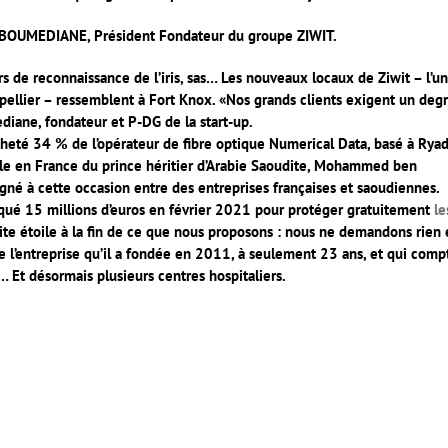
 BOUMEDIANE, Président Fondateur du groupe ZIWIT.
s de reconnaissance de l’iris, sas… Les nouveaux locaux de Ziwit – l’u
ellier – ressemblent à Fort Knox. «Nos grands clients exigent un deg
iane, fondateur et P-DG de la start-up.
 acheté 34 % de l’opérateur de fibre optique Numerical Data, basé à Ryad
icielle en France du prince héritier d’Arabie Saoudite, Mohammed ben
gné à cette occasion entre des entreprises françaises et saoudiennes.
oqué 15 millions d’euros en février 2021 pour protéger gratuitement
le
etite étoile à la fin de ce que nous proposons : nous ne demandons rien
entreprise qu’il a fondée en 2011, à seulement 23 ans, et qui comp
… Et désormais plusieurs centres hospitaliers.
er