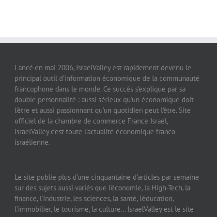
Lancé en mai 2006, IsraelValley est rapidement devenu le
principal outil d’information économique de la communauté
francophone dans le monde. Ce succès s’explique par sa
double personnalité : aussi sérieux qu’un économique doit
l’être et aussi passionnant qu’un quotidien peut l’être. Site
officiel de la chambre de commerce France Israël,
IsraelValley c’est toute l’actualité économique franco-
israélienne.
Le site publie plus d’une cinquantaine d’articles par semaine
sur des sujets aussi variés que l’économie, la High-Tech, la
finance, l’industrie, les sciences, la santé, l’éducation,
l’immobilier, le tourisme, la culture… IsraelValley est le site