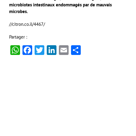
microbiotes intestinaux endommagés par de mauvais
microbes.
//citron.co.il/4467/
Partager :
WhatsApp
Facebook
Twitter
LinkedIn
Email
Partager