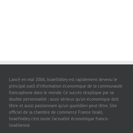
Lancé en mai 2006, IsraelValley est rapidement devenu le
principal outil d’information économique de la communauté
francophone dans le monde. Ce succès s’explique par sa
double personnalité : aussi sérieux qu’un économique doit
l’être et aussi passionnant qu’un quotidien peut l’être. Site
officiel de la chambre de commerce France Israël,
IsraelValley c’est toute l’actualité économique franco-
israélienne.