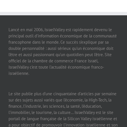
Lancé en mai 2006, IsraelValley est rapidement devenu le
principal outil d’information économique de la communauté
francophone dans le monde. Ce succès s’explique par sa
double personnalité : aussi sérieux qu’un économique doit
l’être et aussi passionnant qu’un quotidien peut l’être. Site
officiel de la chambre de commerce France Israël,
IsraelValley c’est toute l’actualité économique franco-
israélienne.
Le site publie plus d’une cinquantaine d’articles par semaine
sur des sujets aussi variés que l’économie, la High-Tech, la
finance, l’industrie, les sciences, la santé, l’éducation,
l’immobilier, le tourisme, la culture… IsraelValley est le site
portail de langue française de la Silicon Valley israélienne et
a pour objectif de promouvoir l’innovation israélienne et son