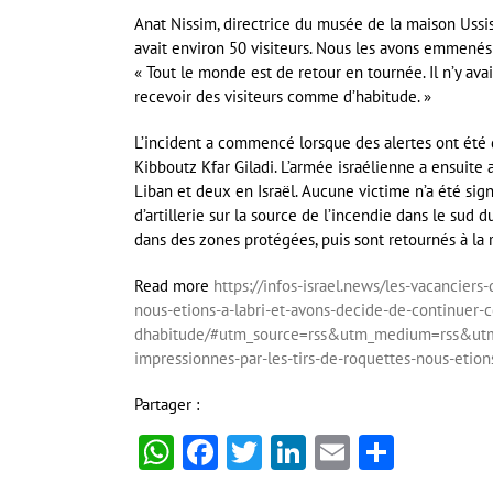
Anat Nissim, directrice du musée de la maison Ussish
avait environ 50 visiteurs. Nous les avons emmenés 
« Tout le monde est de retour en tournée. Il n’y ava
recevoir des visiteurs comme d’habitude. »
L’incident a commencé lorsque des alertes ont été 
Kibboutz Kfar Giladi. L’armée israélienne a ensuite 
Liban et deux en Israël. Aucune victime n’a été signa
d’artillerie sur la source de l’incendie dans le sud 
dans des zones protégées, puis sont retournés à la 
Read more
https://infos-israel.news/les-vacancier
nous-etions-a-labri-et-avons-decide-de-continuer
dhabitude/#utm_source=rss&utm_medium=rss&utm_c
impressionnes-par-les-tirs-de-roquettes-nous-etio
Partager :
WhatsApp
Facebook
Twitter
LinkedIn
Email
Partag