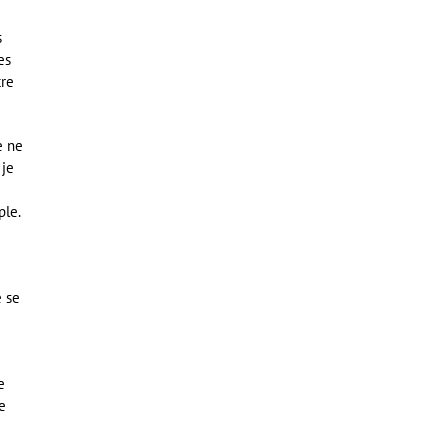
s
es
tre
e ne
 je
ple.
e se
e
e