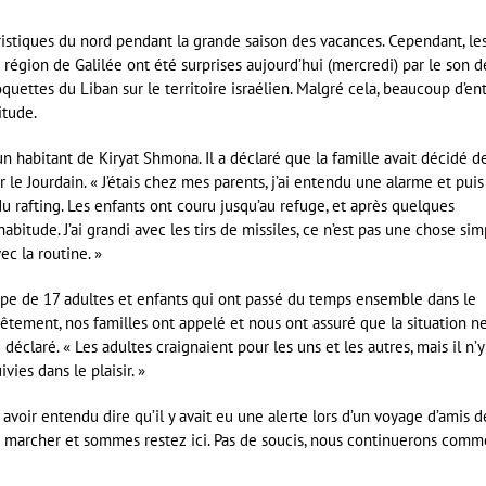
ristiques du nord pendant la grande saison des vacances. Cependant, le
égion de Galilée ont été surprises aujourd’hui (mercredi) par le son d
oquettes du Liban sur le territoire israélien. Malgré cela, beaucoup d’en
itude.
n habitant de Kiryat Shmona. Il a déclaré que la famille avait décidé d
 le Jourdain. « J’étais chez mes parents, j’ai entendu une alarme et puis
e du rafting. Les enfants ont couru jusqu’au refuge, et après quelques
tude. J’ai grandi avec les tirs de missiles, ce n’est pas une chose sim
ec la routine. »
upe de 17 adultes et enfants qui ont passé du temps ensemble dans le
tement, nos familles ont appelé et nous ont assuré que la situation n
e déclaré. « Les adultes craignaient pour les uns et les autres, mais il n’y
ivies dans le plaisir. »
 avoir entendu dire qu’il y avait eu une alerte lors d’un voyage d’amis d
 à marcher et sommes restez ici. Pas de soucis, nous continuerons comm