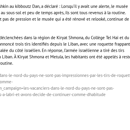
kin au kibboutz Dan, a déclaré : Lorsqu’il y avait une alerte, le musée
au sous-sol et peu de temps après, ils sont tous revenus à la routine.
it pas de pression et le musée qui a été rénové et relooké, continue de
déclenchées dans la région de Kiryat Shmona, du Collège Tel Hai et du
annoncé trois tirs identifiés depuis le Liban, avec une roquette frappant
lée du côté israélien. En réponse, l’armée israélienne a tiré des tirs
du Liban. À Kiryat Shmona et Metula, les habitants ont été appelés à rest
routine.
s-dans-le-nord-du-pays-ne-sont-pas-impressionnes-par-les-tirs-de-roquet
-comme-
ampaign=les-vacanciers-dans-le-nord-du-pays-ne-sont-pas-
ns-a-labri-et-avons-decide-de-continuer-comme-dhabitude
er