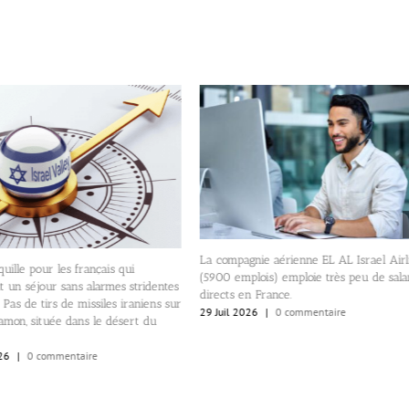
La compagnie aérienne EL AL Israel Airl
quille pour les français qui
(5900 emplois) emploie très peu de sala
t un séjour sans alarmes stridentes
directs en France.
 Pas de tirs de missiles iraniens sur
29 Juil 2026
|
0 commentaire
mon, située dans le désert du
26
|
0 commentaire