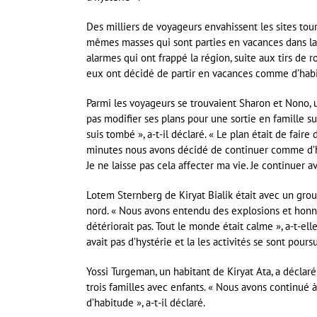
Des milliers de voyageurs envahissent les sites tou
mêmes masses qui sont parties en vacances dans la r
alarmes qui ont frappé la région, suite aux tirs de r
eux ont décidé de partir en vacances comme d’hab
Parmi les voyageurs se trouvaient Sharon et Nono, u
pas modifier ses plans pour une sortie en famille sur
suis tombé », a-t-il déclaré. « Le plan était de fair
minutes nous avons décidé de continuer comme d’habi
Je ne laisse pas cela affecter ma vie. Je continuer av
Lotem Sternberg de Kiryat Bialik était avec un gro
nord. « Nous avons entendu des explosions et honnê
détériorait pas. Tout le monde était calme », ​​a-t-ell
avait pas d’hystérie et la les activités se sont poursu
Yossi Turgeman, un habitant de Kiryat Ata, a déclaré
trois familles avec enfants. « Nous avons continué
d’habitude », a-t-il déclaré.