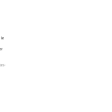
 le
er
tes-