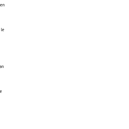
 en
 le
ban
se