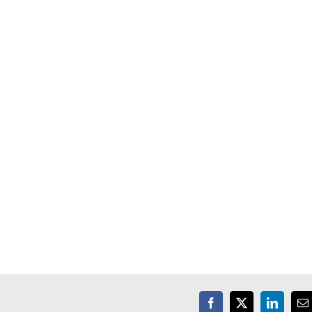
er
Facebook
X
LinkedIn
E