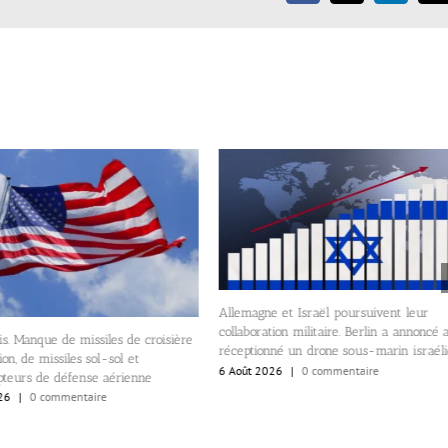
Allemagne et Israël poursuivent leur
collaboration militaire. Berlin a annoncé 
s. Manque de missiles de croisière
réceptionné un drone sous-marin israél
on, de missiles sol-sol et
6 Août 2026
|
0 commentaire
pteurs de défense aérienne
26
|
0 commentaire