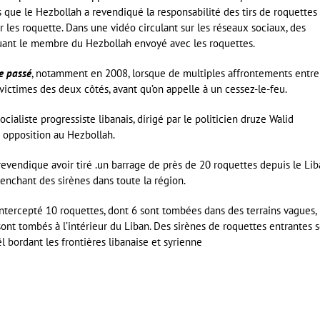
ès que le Hezbollah a revendiqué la responsabilité des tirs de roquettes
r les roquette. Dans une vidéo circulant sur les réseaux sociaux, des
uant le membre du Hezbollah envoyé avec les roquettes.
le passé
, notamment en 2008, lorsque de multiples affrontements entre
 victimes des deux côtés, avant qu’on appelle à un cessez-le-feu.
cialiste progressiste libanais, dirigé par le politicien druze Walid
on opposition au Hezbollah.
revendique avoir tiré .un barrage de près de 20 roquettes depuis le Li
clenchant des sirènes dans toute la région.
tercepté 10 roquettes, dont 6 sont tombées dans des terrains vagues,
 sont tombés à l’intérieur du Liban. Des sirènes de roquettes entrantes 
 bordant les frontières libanaise et syrienne