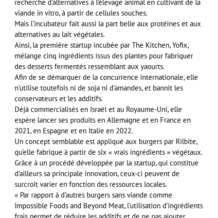
recherche d’alternatives à l’élevage animal en cultivant de la
viande in vitro, à partir de cellules souches.
Mais l’incubateur fait aussi la part belle aux protéines et aux
alternatives au lait végétales.
Ainsi, la première startup incubée par The Kitchen, Yofix,
mélange cinq ingrédients issus des plantes pour fabriquer
des desserts fermentés ressemblant aux yaourts.
Afin de se démarquer de la concurrence internationale, elle
n’utilise toutefois ni de soja ni d’amandes, et bannit les
conservateurs et les additifs.
Déjà commercialisés en Israël et au Royaume-Uni, elle
espère lancer ses produits en Allemagne et en France en
2021, en Espagne et en Italie en 2022.
Un concept semblable est appliqué aux burgers par Rilbite,
qu’elle fabrique à partir de six « vrais ingrédients » végétaux.
Grâce à un procédé développée par la startup, qui constitue
d’ailleurs sa principale innovation, ceux-ci peuvent de
surcroît varier en fonction des ressources locales.
« Par rapport à d’autres burgers sans viande comme
Impossible Foods and Beyond Meat, l’utilisation d’ingrédients
frais permet de réduire les additifs et de ne pas ajouter