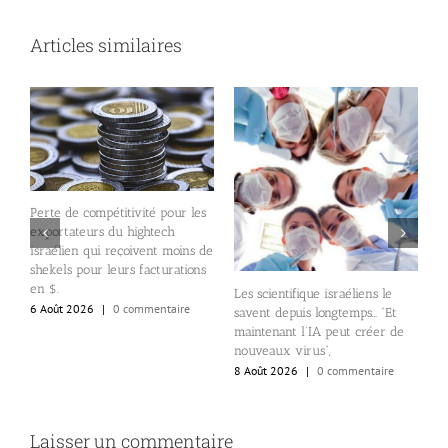
Articles similaires
Perte de compétitivité pour les
exportateurs du hightech
e
L
israélien qui reçoivent moins de
e
shekels pour leurs facturations
i
en $.
6
Les scientifique israéliens le
6 Août 2026
|
0 commentaire
savent depuis longtemps… “Et
maintenant l’IA peut créer de
nouveaux virus”,
8 Août 2026
|
0 commentaire
Laisser un commentaire