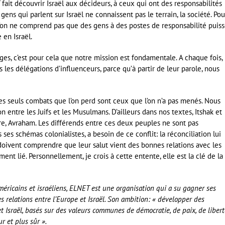
fait découvrir Israël aux décideurs, à ceux qui ont des responsabilités
ens qui parlent sur Israël ne connaissent pas le terrain, la société. Pou
 l’on ne comprend pas que des gens à des postes de responsabilité puis
 en Israël.
ges, c’est pour cela que notre mission est fondamentale. A chaque fois, 
s les délégations d’influenceurs, parce qu’à partir de leur parole, nous
s seuls combats que l’on perd sont ceux que l’on n’a pas menés. Nous
on entre les Juifs et les Musulmans. D’ailleurs dans nos textes, Itshak et
re, Avraham. Les différends entre ces deux peuples ne sont pas
es schémas colonialistes, a besoin de ce conflit: la réconciliation lui
doivent comprendre que leur salut vient des bonnes relations avec les
ent lié. Personnellement, je crois à cette entente, elle est la clé de la
éricains et israéliens, ELNET est une organisation qui a su gagner ses
s relations entre l’Europe et Israël. Son ambition:
« développer des
t Israël, basés sur des valeurs communes de démocratie, de paix, de libert
r et plus sûr ».