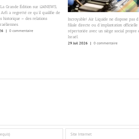
 La Grande Édition sur i24NEWS,
Arfi a regretté ce qu’il qualifie de
s historique » des relations
Incroyable! Air Liquide ne dispose pas d
raéliennes.
filiale directe ou d’implantation officielle
26
|
0 commentaire
répertoriée avec un siège social propre
Israël.
29 Juil 2026
|
0 commentaire