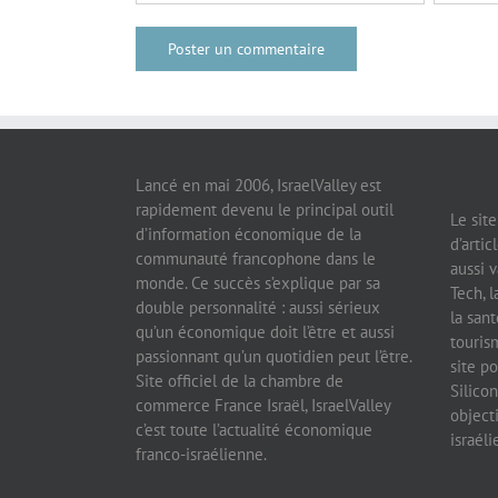
Lancé en mai 2006, IsraelValley est
rapidement devenu le principal outil
Le sit
d’information économique de la
d’artic
communauté francophone dans le
aussi v
monde. Ce succès s’explique par sa
Tech, l
double personnalité : aussi sérieux
la sant
qu’un économique doit l’être et aussi
tourism
passionnant qu’un quotidien peut l’être.
site po
Site officiel de la chambre de
Silicon
commerce France Israël, IsraelValley
object
c’est toute l’actualité économique
israél
franco-israélienne.