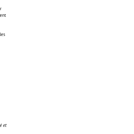
r
sent
les
é et