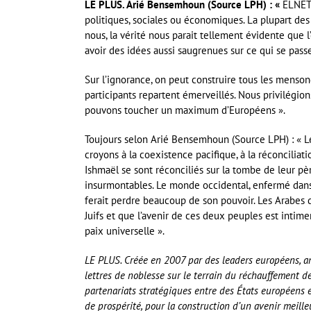
LE PLUS. Arié Bensemhoun (Source LPH) : «
ELNET 
politiques, sociales ou économiques. La plupart des g
nous, la vérité nous parait tellement évidente que
avoir des idées aussi saugrenues sur ce qui se passe
Sur l’ignorance, on peut construire tous les menson
participants repartent émerveillés. Nous privilégion
pouvons toucher un maximum d’Européens ».
Toujours selon Arié Bensemhoun (Source LPH) : « Le
croyons à la coexistence pacifique, à la réconciliati
Ishmaël se sont réconciliés sur la tombe de leur pè
insurmontables. Le monde occidental, enfermé dans s
ferait perdre beaucoup de son pouvoir. Les Arabes 
Juifs et que l’avenir de ces deux peuples est intimem
paix universelle ».
LE PLUS. Créée en 2007 par des leaders européens, am
lettres de noblesse sur le terrain du réchauffement de
partenariats stratégiques entre des États européens e
de prospérité, pour la construction d’un avenir meilleu