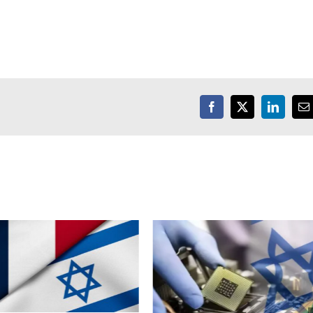
Facebook
X
LinkedIn
E