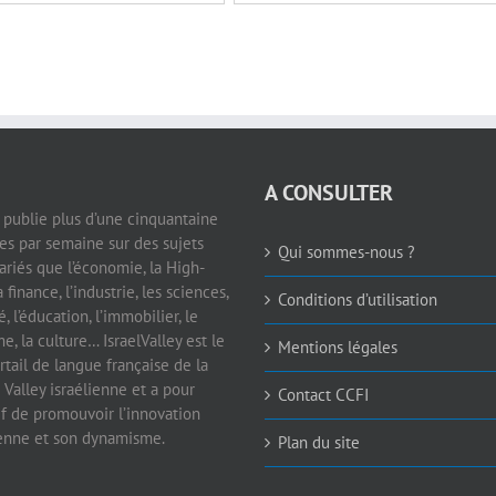
A CONSULTER
e publie plus d’une cinquantaine
les par semaine sur des sujets
Qui sommes-nous ?
ariés que l’économie, la High-
a finance, l’industrie, les sciences,
Conditions d’utilisation
é, l’éducation, l’immobilier, le
e, la culture… IsraelValley est le
Mentions légales
rtail de langue française de la
 Valley israélienne et a pour
Contact CCFI
if de promouvoir l’innovation
ienne et son dynamisme.
Plan du site