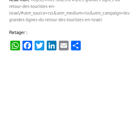
retour-des-touristes-en-
israel/#utm_source=rss&utm_medium=rss&utm_campaign=les-
grandes-lignes-du-retour-des-touristes-en-israel
Partager :
WhatsApp
Facebook
Twitter
LinkedIn
Email
Partager