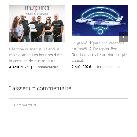
Le grand départ des vacances
L
en Israël. À l’aéroport Ben
me
a
L’Europe se met au ralenti au
Gourion, l’activité atteint son pic
v
mois d’Aout. Les horaires d’été,
annuel.
la semaine de quatre jours…
8
9 Août 2026
|
0 commentaire
4 Août 2026
|
0 commentaire
Laisser un commentaire
Commentaire