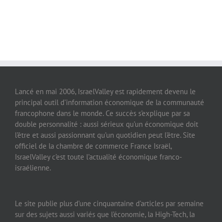
Lancé en mai 2006, IsraelValley est rapidement devenu le
principal outil d’information économique de la communauté
francophone dans le monde. Ce succès s’explique par sa
double personnalité : aussi sérieux qu’un économique doit
l’être et aussi passionnant qu’un quotidien peut l’être. Site
officiel de la chambre de commerce France Israël,
IsraelValley c’est toute l’actualité économique franco-
israélienne.
Le site publie plus d’une cinquantaine d’articles par semaine
sur des sujets aussi variés que l’économie, la High-Tech, la