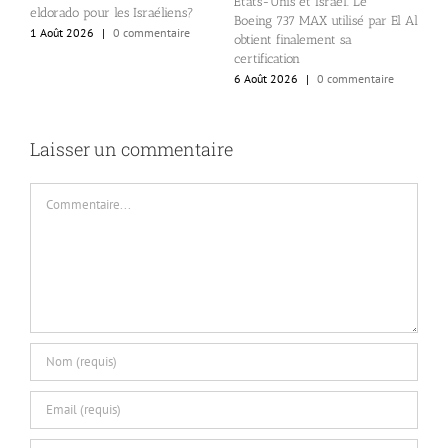
États-Unis et Israël. Le
B
eldorado pour les Israéliens?
Boeing 737 MAX utilisé par El Al
d
1 Août 2026
|
0 commentaire
obtient finalement sa
a
certification
a
6 Août 2026
|
0 commentaire
5
Laisser un commentaire
Commentaire