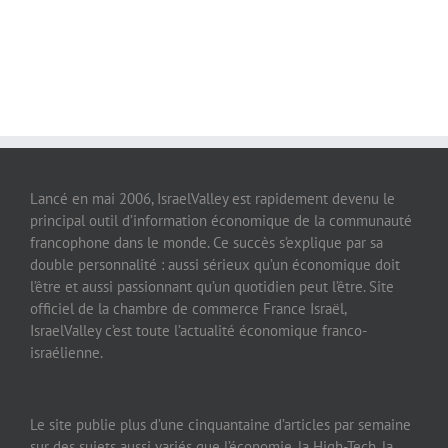
Lancé en mai 2006, IsraelValley est rapidement devenu le
principal outil d’information économique de la communauté
francophone dans le monde. Ce succès s’explique par sa
double personnalité : aussi sérieux qu’un économique doit
l’être et aussi passionnant qu’un quotidien peut l’être. Site
officiel de la chambre de commerce France Israël,
IsraelValley c’est toute l’actualité économique franco-
israélienne.
Le site publie plus d’une cinquantaine d’articles par semaine
sur des sujets aussi variés que l’économie, la High-Tech, la