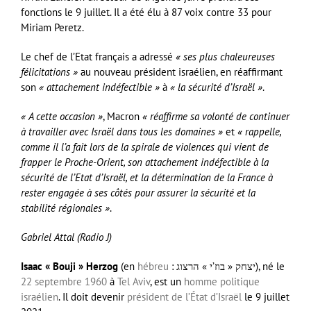
fonctions le 9 juillet. Il a été élu à 87 voix contre 33 pour
Miriam Peretz.
Le chef de l’Etat français a adressé
« ses plus chaleureuses
félicitations »
au nouveau président israélien, en réaffirmant
son
« attachement indéfectible »
à
« la sécurité d’Israël »
.
« A cette occasion »
, Macron
« réaffirme sa volonté de continuer
à travailler avec Israël dans tous les domaines »
et
« rappelle,
comme il l’a fait lors de la spirale de violences qui vient de
frapper le Proche-Orient, son attachement indéfectible à la
sécurité de l’Etat d’Israël, et la détermination de la France à
rester engagée à ses côtés pour assurer la sécurité et la
stabilité régionales »
.
Gabriel Attal (Radio J)
Isaac « Bouji » Herzog
(en
hébreu
:
יצחק « בוז’י » הרצוג
), né le
22
septembre
1960
à
Tel Aviv
, est un
homme politique
israélien
. Il doit devenir
président de l’État d’Israël
le
9 juillet