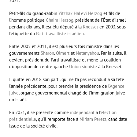
2021
.
Petit-fils du grand-rabbin
Yitzhak HaLevi Herzog
et fils de
l’homme politique
Chaim Herzog
, président de l’État d’Israël
pendant
dix ans
, il est élu député à la
Knesset
en 2003, sous
l’étiquette du
Parti travailliste israélien
.
Entre 2005 et 2011, il est plusieurs fois ministre dans les
gouvernements
Sharon
,
Olmert
et
Netanyahou
. Par la suite, il
devient président du Parti travailliste et mène la coalition
d’opposition de centre-gauche
Union sioniste
à la Knesset.
Il quitte en 2018 son parti, qui ne l’a pas reconduit à sa tête
l’année précédente, pour prendre la présidence de l’
Agence
juive
, organe gouvernemental chargé de l’immigration juive
en Israël.
En 2021, il se présente comme
indépendant
à l’
élection
présidentielle
, qu’il remporte face à
Miriam Peretz
, candidate
issue de la société civile.