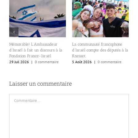
A
Mémorable! L’Ambassadeur
La communauté francophone
c
d’Israël à fait un discours à la
d’Israël compte des députés à la
e
s
Fondation France-Israël
Knesset.
l
29 Juil 2026
|
0 commentaire
5 Août 2026
|
0 commentaire
al
4
Laisser un commentaire
Commentaire