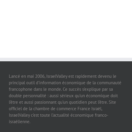
Lancé en mai 2006, IsraelValley est rapidement devenu le
principal outil d’information économique de la communauté
francophone dans le monde. Ce succès s’explique par sa
double personnalité : aussi sérieux qu’un économique doit
l’être et aussi passionnant qu’un quotidien peut l’être. Site
officiel de la chambre de commerce France Israël,
IsraelValley c’est toute l’actualité économique franco-
israélienne.