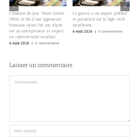
s
L’Homme du Jour. Yinon Costica
La guerre a un impact profond
L
de
(Wiz), le fils d’une ingénieure
et paradoxal sur la high-tech
r
s
française ayant fait son Alyah,
israélienne.
s
est un entrepreneur et expert
6 Août 2026
|
0 commentaire
6
en cybersécurité israélien.
6 Août 2026
|
0 commentaire
Laisser un commentaire
Commentaire