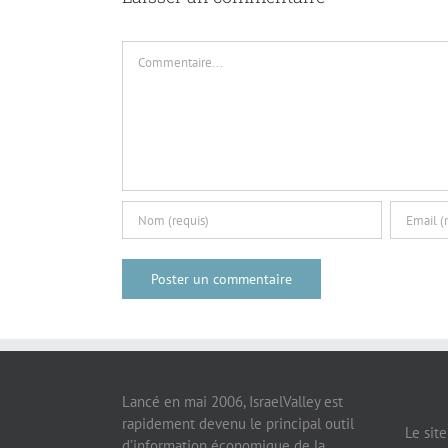
Commentaire
Lancé en mai 2006, IsraelValley est
rapidement devenu le principal outil
Le sit
d’information économique de la