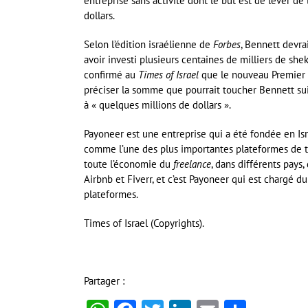
entreprise sans activité dont le but est de lever de
dollars.
Selon l’édition israélienne de
Forbes
, Bennett devra
avoir investi plusieurs centaines de milliers de she
confirmé au
Times of Israel
que le nouveau Premier mi
préciser la somme que pourrait toucher Bennett suit
à « quelques millions de dollars ».
Payoneer est une entreprise qui a été fondée en Isr
comme l’une des plus importantes plateformes de tr
toute l’économie du
freelance
, dans différents pays,
Airbnb et Fiverr, et c’est Payoneer qui est chargé 
plateformes.
Times of Israel (Copyrights).
Partager :