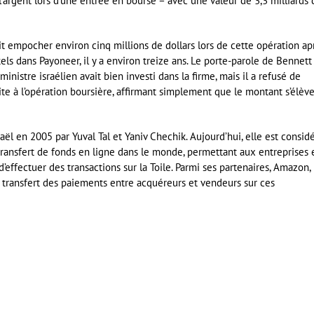
 l’argent lors d’une entrée en bourse – avec une valeur de 3,3 milliards 
it empocher environ cinq millions de dollars lors de cette opération ap
kels dans Payoneer, il y a environ treize ans. Le porte-parole de Bennett
nistre israélien avait bien investi dans la firme, mais il a refusé de
e à l’opération boursière, affirmant simplement que le montant s’élève
aël en 2005 par Yuval Tal et Yaniv Chechik. Aujourd’hui, elle est consid
ansfert de fonds en ligne dans le monde, permettant aux entreprises 
 d’effectuer des transactions sur la Toile. Parmi ses partenaires, Amazon,
du transfert des paiements entre acquéreurs et vendeurs sur ces