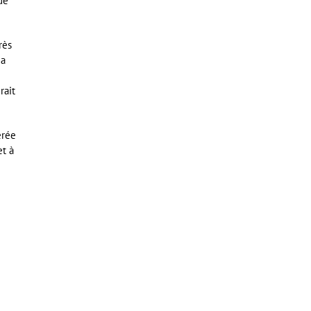
de
rès
 a
rait
érée
et à