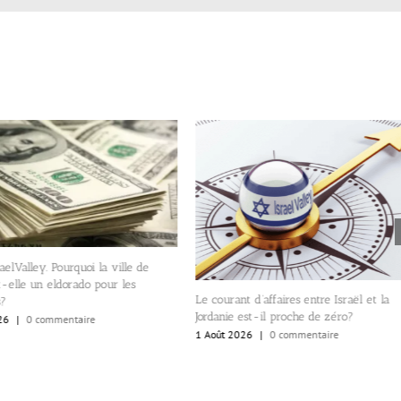
aelValley. Pourquoi la ville de
-elle un eldorado pour les
Le courant d’affaires entre Israël et la
s?
Jordanie est-il proche de zéro?
26
|
0 commentaire
1 Août 2026
|
0 commentaire