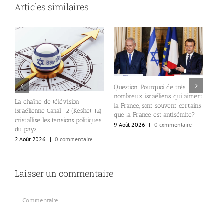
Articles similaires
Question. Pourquoi de très
nombreux israéliens, qui aiment
E
La chaîne de télévision
24
la France, sont souvent certains
d
israélienne Canal 12 (Keshet 12)
que la France est antisémite?
p
cristallise les tensions politiques
9 Août 2026
|
0 commentaire
S
du pays.
e
2 Août 2026
|
0 commentaire
8
Laisser un commentaire
Commentaire