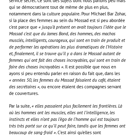
service secret. Ce sont des sujets dont nous parlons peu mais
qui se démocratisent tout de même de plus en plus,
notamment dans la culture populaire. Pour Michael Bar Zohar,
si la place des femmes au sein du Mossad est si peu abordée
c’est parce que
« jusqu’à présent on avait toujours l’idée que le
Mossad c’est que du James Bond, des hommes, des machos
musclés, intelligents, courageux, qui sont en train de produit et
de performer les opérations les plus dramatiques de l’Histoire
et, finalement, il se trouve qu’il y a dans le Mossad autant de
femmes qui ont fait des choses incroyables, qui sont en train de
faire des choses incroyables »
. Il est possible que nous en
ayons si peu entendu parler en raison du fait que, dans les
« années 50, les femmes du Mossad faisaient du café, étaient
des secrétaires »,
ou encore étaient des compagnes servant
de couvertures.
Par la suite,
« elles passaient plus facilement les frontières. Là
où les hommes ont les muscles, elles ont l’intelligence, les
instincts et elles n’ont pas l’égo de l’homme qui est toujours
très très porté sur ce qu’il peut faire, tandis que les femmes ont
beaucoup de sang-froid »
. C’est ainsi qu’elles sont