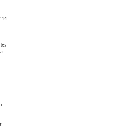
r 14
 les
la
u
t