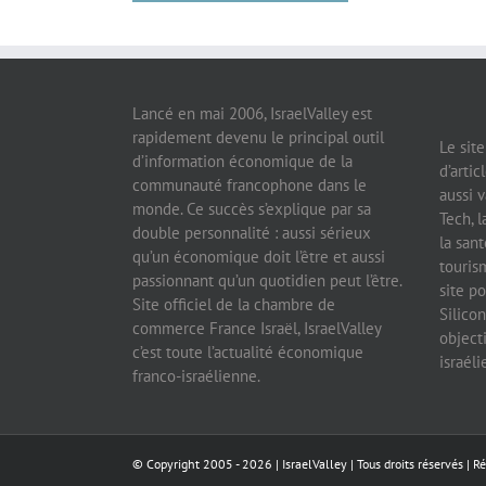
Lancé en mai 2006, IsraelValley est
rapidement devenu le principal outil
Le sit
d’information économique de la
d’artic
communauté francophone dans le
aussi v
monde. Ce succès s’explique par sa
Tech, l
double personnalité : aussi sérieux
la sant
qu’un économique doit l’être et aussi
tourism
passionnant qu’un quotidien peut l’être.
site po
Site officiel de la chambre de
Silicon
commerce France Israël, IsraelValley
object
c’est toute l’actualité économique
israél
franco-israélienne.
© Copyright 2005 -
2026 |
IsraelValley
| Tous droits réservés | R