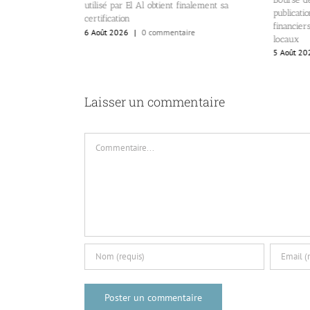
ternationale.
utilisé par El Al obtient finalement sa
publicatio
e
certification
financiers
6 Août 2026
|
0 commentaire
locaux
5 Août 202
Laisser un commentaire
Commentaire