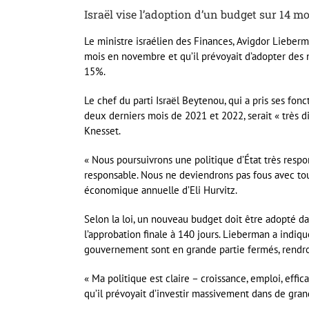
Israël vise l’adoption d’un budget sur 14 m
Le ministre israélien des Finances, Avigdor Lieberma
mois en novembre et qu’il prévoyait d’adopter des n
15%.
Le chef du parti Israël Beytenou, qui a pris ses fon
deux derniers mois de 2021 et 2022, serait « très di
Knesset.
« Nous poursuivrons une politique d’État très respo
responsable. Nous ne deviendrons pas fous avec toute
économique annuelle d’Eli Hurvitz.
Selon la loi, un nouveau budget doit être adopté da
l’approbation finale à 140 jours. Lieberman a indiq
gouvernement sont en grande partie fermés, rendront
« Ma politique est claire – croissance, emploi, effi
qu’il prévoyait d’investir massivement dans de grand