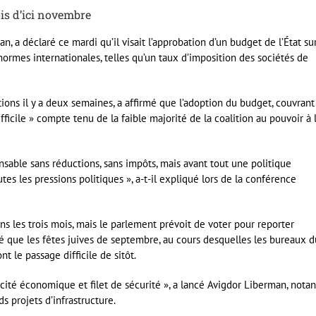
ois d’ici novembre
n, a déclaré ce mardi qu’il visait l’approbation d’un budget de l’État su
ormes internationales, telles qu’un taux d’imposition des sociétés de
ctions il y a deux semaines, a affirmé que l’adoption du budget, couvrant
fficile » compte tenu de la faible majorité de la coalition au pouvoir à 
nsable sans réductions, sans impôts, mais avant tout une politique
s les pressions politiques », a-t-il expliqué lors de la conférence
ns les trois mois, mais le parlement prévoit de voter pour reporter
ué que les fêtes juives de septembre, au cours desquelles les bureaux d
 le passage difficile de sitôt.
cacité économique et filet de sécurité », a lancé Avigdor Liberman, notan
s projets d’infrastructure.