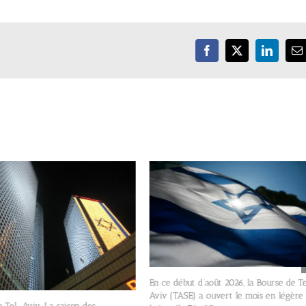
Facebook
X
LinkedIn
E
En ce début d’août 2026, la Bourse de Te
Aviv (TASE) a ouvert le mois en légère
Tel-Aviv. La saison des