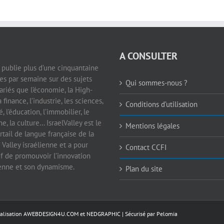
A CONSULTER
e publie plus d’une cinquantaine
les par semaine sur des sujets
Qui sommes-nous ?
ariés que l’économie, la High-
a finance, l’industrie, les sciences,
Conditions d’utilisation
é, l’éducation, l’immobilier, le
e, la culture… IsraelValley est le
Mentions légales
rtail de langue française de la
 Valley israélienne et a pour
Contact CCFI
if de promouvoir l’innovation
ienne et son dynamisme.
Plan du site
éalisation
AWEBDESIGN4U.COM
et
NEDGRAPHIC
| Sécurisé par
Pelomia