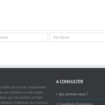
A CONSULTER
e publie plus d’une cinquantaine
les par semaine sur des sujets
Qui sommes-nous ?
ariés que l’économie, la High-
a finance, l’industrie, les sciences,
Conditions d’utilisation