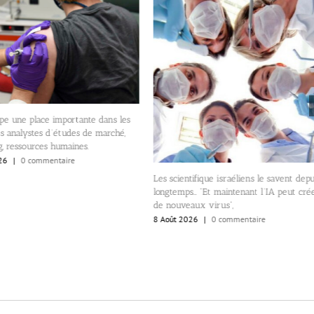
pe une place importante dans les
s analystes d’études de marché,
, ressources humaines.
26
|
0 commentaire
Les scientifique israéliens le savent depu
longtemps… “Et maintenant l’IA peut cré
de nouveaux virus”,
8 Août 2026
|
0 commentaire