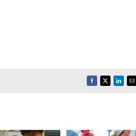
Facebook
X
LinkedIn
E