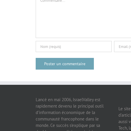
Lancé en mai 2006, IsraelValley est
rapidement devenu le principal outil
Le sit
d’information économique de la
d’artic
communauté francophone dans le
aussi v
monde. Ce succès s’explique par sa
Tech, l