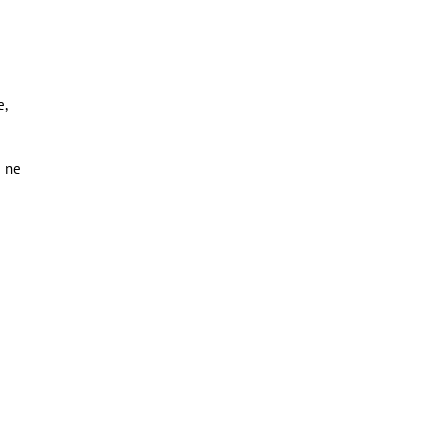
e,
e ne