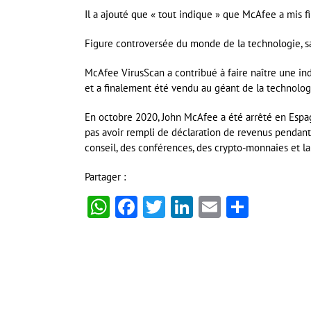
Il a ajouté que « tout indique » que McAfee a mis fi
Figure controversée du monde de la technologie, sa 
McAfee VirusScan a contribué à faire naître une ind
et a finalement été vendu au géant de la technologie 
En octobre 2020, John McAfee a été arrêté en Espagne
pas avoir rempli de déclaration de revenus pendant q
conseil, des conférences, des crypto-monnaies et la v
Partager :
WhatsApp
Facebook
Twitter
LinkedIn
Email
Partag