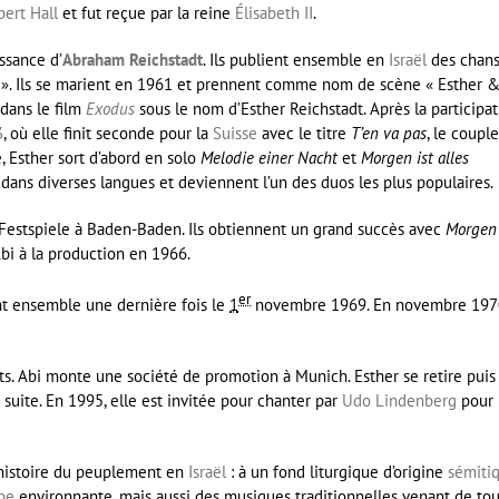
bert Hall
et fut reçue par la reine
Élisabeth II
.
issance d’
Abraham Reichstadt
. Ils publient ensemble en
Israël
des chan
 ». Ils se marient en 1961 et prennent comme nom de scène « Esther 
 dans le film
Exodus
sous le nom d’Esther Reichstadt. Après la participa
3
, où elle finit seconde pour la
Suisse
avec le titre
T’en va pas
, le couple
, Esther sort d’abord en solo
Melodie einer Nacht
et
Morgen ist alles
dans diverses langues et deviennent l’un des duos les plus populaires.
-Festspiele à Baden-Baden. Ils obtiennent un grand succès avec
Morgen 
bi à la production en 1966.
er
ent ensemble une dernière fois le
1
novembre 1969
. En
novembre 197
ts. Abi monte une société de promotion à Munich. Esther se retire puis
suite. En 1995, elle est invitée pour chanter par
Udo Lindenberg
pour
’histoire du peuplement en
Israël
: à un fond liturgique d’origine
sémiti
be
environnante, mais aussi des musiques traditionnelles venant de to