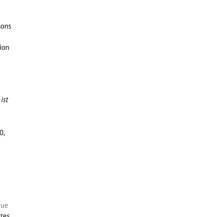
sons
&
tion
ist
0
,
que
utes