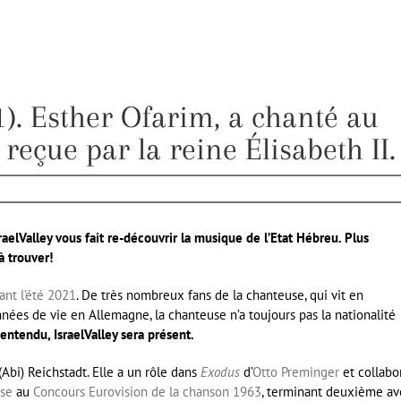
1). Esther Ofarim, a chanté au
 reçue par la reine Élisabeth II.
elValley vous fait re-découvrir la musique de l’Etat Hébreu. Plus
à trouver!
ant l’été 2021
. De très nombreux fans de la chanteuse, qui vit en
es de vie en Allemagne, la chanteuse n’a toujours pas la nationalité
entendu, IsraelValley sera présent.
i) Reichstadt. Elle a un rôle dans
Exodus
d’
Otto Preminger
et collabo
sse
au
Concours Eurovision de la chanson 1963
, terminant deuxième av