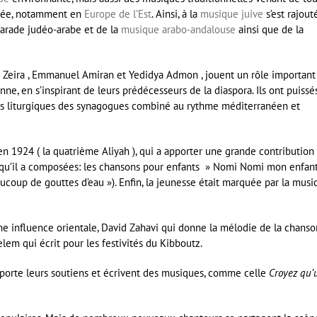
minée, notamment en
Europe de l’Est
. Ainsi, à la
musique juive
s’est rajout
arade judéo-arabe et de la
musique arabo-andalouse
ainsi que de la
 Zeira , Emmanuel Amiran et Yedidya Admon , jouent un rôle important
ne, en s’inspirant de leurs prédécesseurs de la diaspora. Ils ont puissé
es liturgiques des synagogues combiné au rythme méditerranéen et
en 1924 ( la quatrième Aliyah ), qui a apporter une grande contribution 
 qu’il a composées: les chansons pour enfants » Nomi Nomi mon enfan
aucoup de gouttes d’eau »). Enfin, la jeunesse était marquée par la mus
 influence orientale, David Zahavi qui donne la mélodie de la chanso
em qui écrit pour les festivités du Kibboutz.
pporte leurs soutiens et écrivent des musiques, comme celle
Croyez qu’