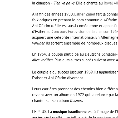
la chanson «
T’en va pa »s
. Elle a chanté au
Royal Al
À la fin des années 1950,
Esther Zaied
fait la conna
folkloriques en prenant le nom commun d' »Ofarim
Abi Ofarim ». Elle est aussi comédienne et apparaît
d’Esther au
Concours Eurovision de la chanson 196
acquiert une célébrité internationale. En Allemagne
vorüber
. Ils sortent ensemble de nombreux disques 
En 1964, le couple participe au Deutsche Schlager
alles vorüber.
Plusieurs autres succès suivent avec A
Le couple a du succès jusqu’en 1969. Ils apparaiss
Esther et Abi Ofarim divorcent.
Leurs carrières prennent des chemins bien différen
revient avec un album en 1972 qui la relance par la 
chanter sur son album
Kosmos
.
LE PLUS. La
musique israélienne
est à l’image de l
ancien s’est greffé une influencé de la
musique ara