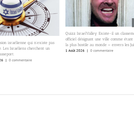
Quizz IsraelValley. Existe-il un classement
officiel désignant une ville comme étant «
Appels pour le boycott 
la plus hostile au monde » envers les Juifs?
producteur du film, l’Is
1 Août 2026
|
0 commentaire
Arad, a soutenu Benjami
1 Août 2026
|
0 commenta