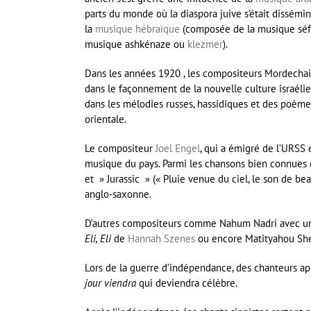
parts du monde où la diaspora juive s’était dissé
la
musique hébraïque
(composée de la musique séf
musique ashkénaze ou
klezmer
).
Dans les années 1920 , les compositeurs Mordechai
dans le façonnement de la nouvelle culture israélien
dans les mélodies russes, hassidiques et des poèm
orientale.
Le compositeur
Joel Engel
, qui a émigré de l’URSS 
musique du pays. Parmi les chansons bien connues
et » Jurassic » (« Pluie venue du ciel, le son de be
anglo-saxonne.
D’autres compositeurs comme Nahum Nadri avec une
Eli, Eli
de
Hannah Szenes
ou encore Matityahou Shel
Lors de la guerre d’indépendance, des chanteurs a
jour viendra
qui deviendra célèbre.