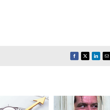
Facebook
X
LinkedIn
E