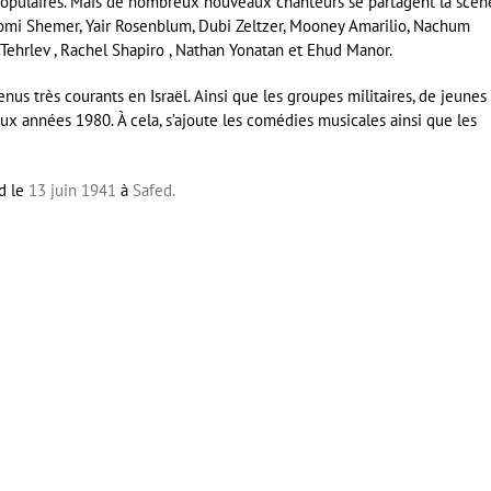
 populaires. Mais de nombreux nouveaux chanteurs se partagent la scèn
aomi Shemer, Yair Rosenblum, Dubi Zeltzer, Mooney Amarilio, Nachum
 Tehrlev , Rachel Shapiro , Nathan Yonatan et Ehud Manor.
us très courants en Israël. Ainsi que les groupes militaires, de jeunes
aux années 1980. À cela, s’ajoute les comédies musicales ainsi que les
ed le
13
juin
1941
à
Safed.
er