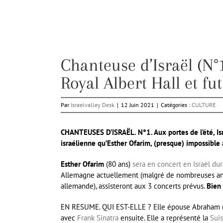
Chanteuse d’Israël (N°
Royal Albert Hall et fut
Par
Israelvalley Desk
|
12 Juin 2021
|
Catégories :
CULTURE
CHANTEUSES D’ISRAËL. N°1. Aux portes de l’été, Isra
israélienne qu’Esther Ofarim, (presque) impossible 
Esther Ofarim
(80 ans)
sera en concert en Israël dur
Allemagne actuellement (malgré de nombreuses anné
allemande), assisteront aux 3 concerts prévus.
Bien 
EN RESUME. QUI EST-ELLE ? Elle épouse Abraham (Ab
avec
Frank Sinatra
ensuite. Elle a représenté la
Sui