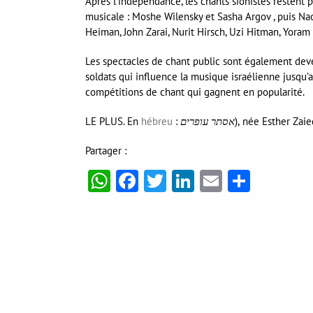
Après l’indépendance, les chants sionistes restent
musicale : Moshe Wilensky et Sasha Argov , puis N
Heiman, John Zarai, Nurit Hirsch, Uzi Hitman, Yoram
Les spectacles de chant public sont également deven
soldats qui influence la musique israélienne jusqu’
compétitions de chant qui gagnent en popularité.
LE PLUS. En
hébreu
:
אסתר עופרים
), née Esther Zai
Partager :
WhatsApp
Facebook
Twitter
LinkedIn
Email
Partag