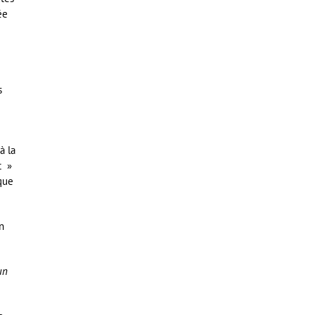
ée
s
à la
t »
ique
n
un