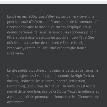
Lancé en mai 2006, IsraelValley est rapidement devenu le
principal outil d’information économique de la communauté
francophone dans le monde. Ce succès s’explique par sa
double personnalité : aussi sérieux qu’un économique doit
l’être et aussi passionnant qu’un quotidien peut l’être. Site
officiel de la chambre de commerce France Israël,
IsraelValley c’est toute l’actualité économique franco-
israélienne.
Le site publie plus d’une cinquantaine d’articles par semaine
sur des sujets aussi variés que l’économie, la High-Tech, la
finance, l’industrie, les sciences, la santé, l’éducation,
l’immobilier, le tourisme, la culture… IsraelValley est le site
portail de langue française de la Silicon Valley israélienne et
a pour objectif de promouvoir l’innovation israélienne et son
dynamisme.