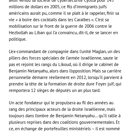
avoir vendu sa société de cybersécurité Cyotta pour 145
millions de dollars en 2005, ce fils d’immigrants juifs
américains aurait pu, comme il se plaît à le rappeler, finir sa
vie « à boire des cocktails dans les Caraïbes ». C’est sa
mobilisation sur le front de la guerre de 2006 contre le
Hezbollah au Liban qui l’a convaincu, dit-il, de se lancer en
politique.
L’ex-commandant de compagnie dans l’unité Maglan, un des
piliers des forces spéciales de l’armée israélienne, saute le
pas et rejoint les rangs du Likoud, où il dirige le cabinet de
Benjamin Netanyahu, alors dans l’opposition. Mais sa carrière
personnelle démarre réellement en 2012, lorsqu’il parvient à
prendre la tête de la formation de droite dure Foyer juif, qui
remportera 12 sièges de députés un an plus tard.
Un acte fondateur qui le propulsera au fil des années au
rang des principaux acteurs de la droite israélienne, mais
toujours dans l’ombre de Benjamin Netanyahu… qu’il rallie à
plusieurs reprises dans des coalitions gouvernementales. Et
ce, en échange de portefeuilles ministériels – il est nommé