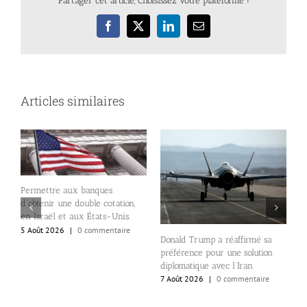
Partager cet article, Choisissez votre plateforme !
Facebook
X
LinkedIn
Email
Articles similaires
Permettre aux banques
d’obtenir une double cotation,
L
en Israël et aux États-Unis.
d
5 Août 2026
|
0 commentaire
«
Donald Trump a réaffirmé sa
r
e
préférence pour une solution
p
diplomatique avec l’Iran
7
7 Août 2026
|
0 commentaire