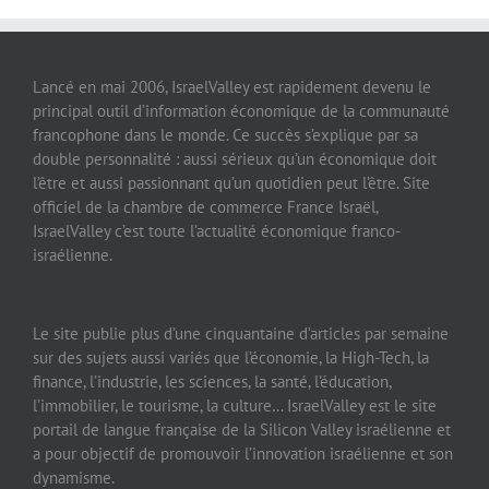
Lancé en mai 2006, IsraelValley est rapidement devenu le
principal outil d’information économique de la communauté
francophone dans le monde. Ce succès s’explique par sa
double personnalité : aussi sérieux qu’un économique doit
l’être et aussi passionnant qu’un quotidien peut l’être. Site
officiel de la chambre de commerce France Israël,
IsraelValley c’est toute l’actualité économique franco-
israélienne.
Le site publie plus d’une cinquantaine d’articles par semaine
sur des sujets aussi variés que l’économie, la High-Tech, la
finance, l’industrie, les sciences, la santé, l’éducation,
l’immobilier, le tourisme, la culture… IsraelValley est le site
portail de langue française de la Silicon Valley israélienne et
a pour objectif de promouvoir l’innovation israélienne et son
dynamisme.