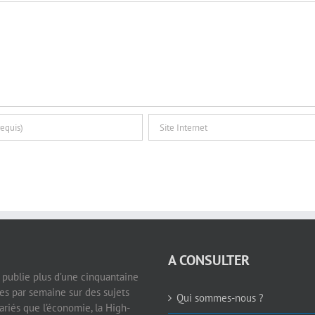
A CONSULTER
e publie plus d’une cinquantaine
les par semaine sur des sujets
Qui sommes-nous ?
ariés que l’économie, la High-