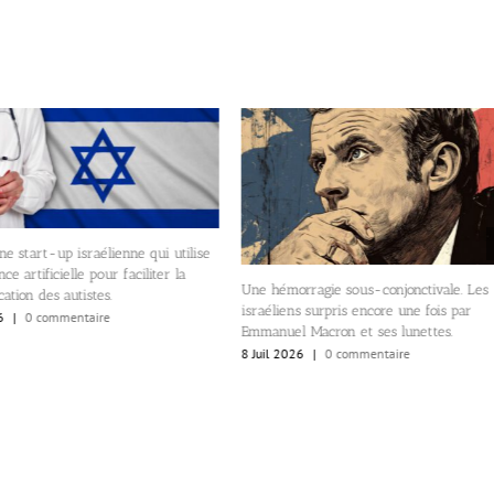
ne start-up israélienne qui utilise
ence artificielle pour faciliter la
Une hémorragie sous-conjonctivale. Les
tion des autistes.
israéliens surpris encore une fois par
6
|
0 commentaire
Emmanuel Macron et ses lunettes.
8 Juil 2026
|
0 commentaire