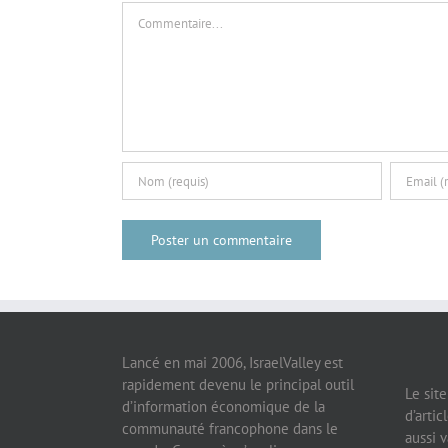
Commentaire
Lancé en mai 2006, IsraelValley est
rapidement devenu le principal outil
Le sit
d’information économique de la
d’artic
communauté francophone dans le
aussi v