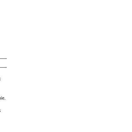
i
ie.
s