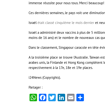
immense réussite pour nous tous. Merci beaucoup! »,
Ces dernières semaines, le pays voit une diminuti
Israël
était classé cinquième le mois dernier
et neu
Israël a administré deux vaccins à plus de 5 million
moins de 16 ans) et le nombre de nouveaux cas quot
Dans le classement, Singapour caracole en tête évi
A la troisième place se trouve l’Australie. Taïwan es
arabes unis, la Finlande et Hong Kong complètent le
respectivement à la 17e, 18e et 19e places.
i24News (Copyrights).
Partager :
WhatsApp
Facebook
Twitter
LinkedIn
Email
Partag