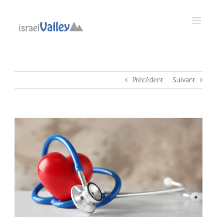
Passer
au
Ouvrir la barre d’outils
contenu
Précédent
Suivant
Voir
l'image
agrandie