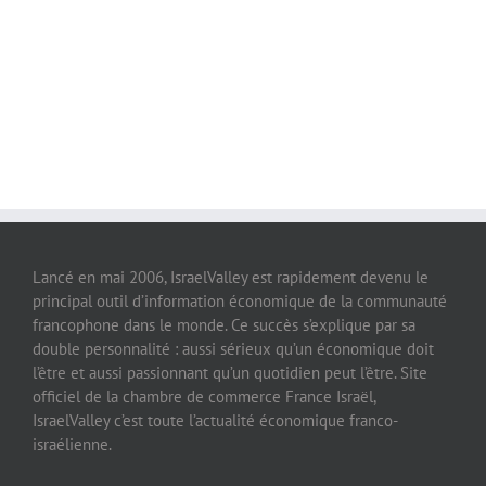
Lancé en mai 2006, IsraelValley est rapidement devenu le
principal outil d’information économique de la communauté
francophone dans le monde. Ce succès s’explique par sa
double personnalité : aussi sérieux qu’un économique doit
l’être et aussi passionnant qu’un quotidien peut l’être. Site
officiel de la chambre de commerce France Israël,
IsraelValley c’est toute l’actualité économique franco-
israélienne.