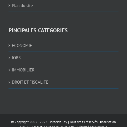
Plan du site
PINCIPALES CATEGORIES
ECONOMIE
JOBS
IMMOBILIER
DROIT ET FISCALITE
© Copyright 2005 -
2026 |
IsraelValley
| Tous droits réservés | Réalisation
AWEBDESIGN4U.COM
et
NEDGRAPHIC
| Sécurisé par
Pelomia