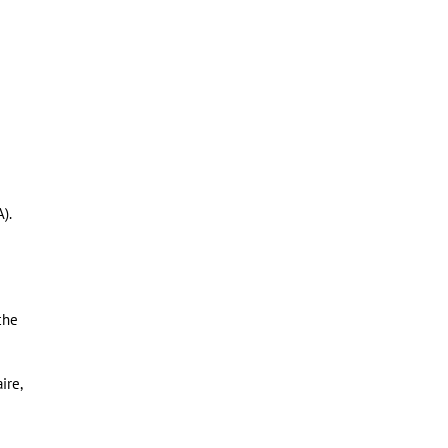
).
che
ire,