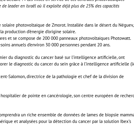
de leader en Israël où il exploite déjà plus de 25% des capacités
 solaire photovoltaïque de Zmorot. Installée dans le désert du Néguev,
a production d’énergie d’origine solaire.
ectares et se compose de 200 000 panneaux photovoltaïques Photowatt.
besoins annuels d’environ 30 000 personnes pendant 20 ans.
nier du diagnostic du cancer basé sur l’intelligence artificielle, ont
r le diagnostic du cancer du sein grâce à l’intelligence artificielle (IA
cent-Salomon, directrice de la pathologie et chef de la division de
e hospitalier de pointe en cancérologie, son centre européen de recher
, comprendra un riche ensemble de données de lames de biopsie mamma
rique et analysées pour la détection du cancer par la solution Ibex’s