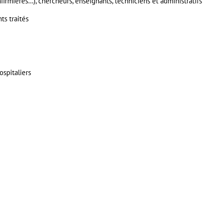
nfirmières…), chercheurs, enseignants, techniciens et administratifs
ts traités
ospitaliers
er