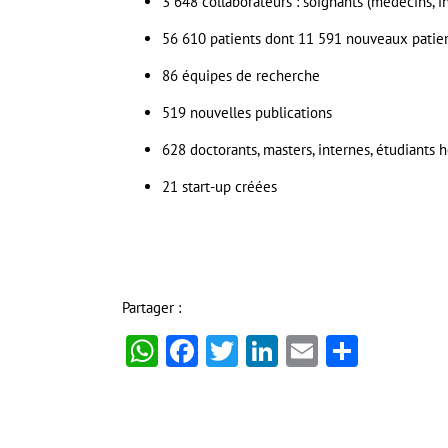
3 648 collaborateurs : soignants (médecins, i
56 610 patients dont 11 591 nouveaux patien
86 équipes de recherche
519 nouvelles publications
628 doctorants, masters, internes, étudiants h
21 start-up créées
Partager :
WhatsApp
Facebook
Twitter
LinkedIn
Email
Partag