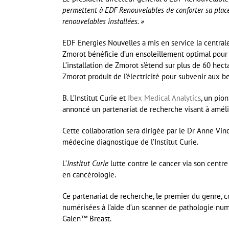
permettent à EDF Renouvelables de conforter sa place 
renouvelables installées. »
EDF Energies Nouvelles a mis en service la centrale
Zmorot bénéficie d’un ensoleillement optimal pour l
L’installation de Zmorot s’étend sur plus de 60 h
Zmorot produit de l’électricité pour subvenir aux 
B. L’Institut Curie et
Ibex Medical Analytics
, un pion
annoncé un partenariat de recherche visant à améliore
Cette collaboration sera dirigée par le Dr Anne Vin
médecine diagnostique de l’Institut Curie.
L’
Institut Curie
lutte contre le cancer via son centr
en cancérologie.
Ce partenariat de recherche, le premier du genre
numérisées à l’aide d’un scanner de pathologie numé
Galen™ Breast.