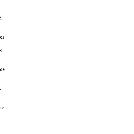
.
des
x
 de
s
ire