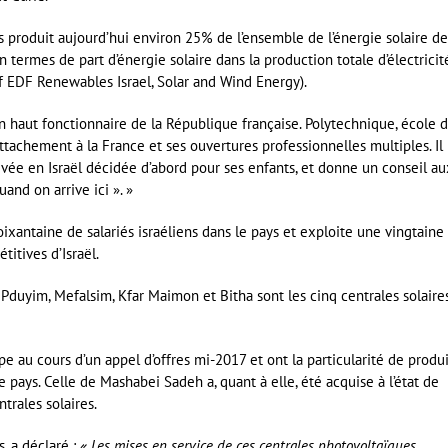
s produit aujourd’hui environ 25% de l’ensemble de l’énergie solaire de
termes de part d’énergie solaire dans la production totale d’électricité
f EDF Renewables Israel, Solar and Wind Energy).
un haut fonctionnaire de la République française. Polytechnique, école 
ttachement à la France et ses ouvertures professionnelles multiples.
Il
rrivée en Israël décidée d’abord pour ses enfants, et donne un conseil au
uand on arrive ici ». »
ixantaine de salariés israéliens dans le pays et exploite une vingtaine
titives d’Israël.
Pduyim, Mefalsim, Kfar Maimon et Bitha sont les cinq centrales solaire
e au cours d’un appel d’offres mi-2017 et ont la particularité de produ
le pays. Celle de Mashabei Sadeh a, quant à elle, été acquise à l’état de
trales solaires.
, a déclaré :
« Les mises en service de ces centrales photovoltaïques