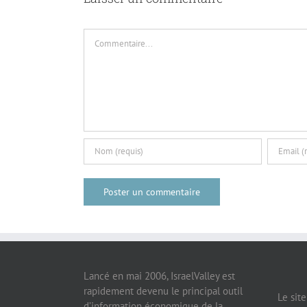
Commentaire
Lancé en mai 2006, IsraelValley est
rapidement devenu le principal outil
Le sit
d’information économique de la