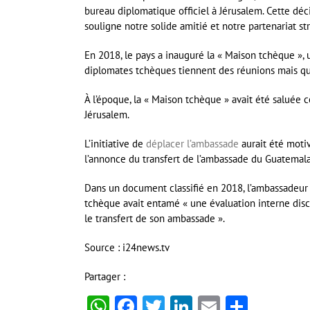
bureau diplomatique officiel à Jérusalem. Cette déc
souligne notre solide amitié et notre partenariat st
En 2018, le pays a inauguré la « Maison tchèque »
diplomates tchèques tiennent des réunions mais qui 
À l’époque, la « Maison tchèque » avait été saluée
Jérusalem.
L’initiative de
déplacer l’ambassade
aurait été moti
l’annonce du transfert de l’ambassade du Guatemala
Dans un document classifié en 2018, l’ambassadeur 
tchèque avait entamé « une évaluation interne disc
le transfert de son ambassade ».
Source : i24news.tv
Partager :
WhatsApp
Facebook
Twitter
LinkedIn
Email
Partag