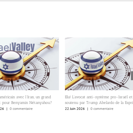
américain avec l’Iran, un grand
Elu! L’avocat anti-système pro-Israël et
t pour Benyamin Nétanyahou?
soutenu par Trump, Abelardo de la Esprie
026
|
0 commentaire
22 Juin 2026
|
0 commentaire