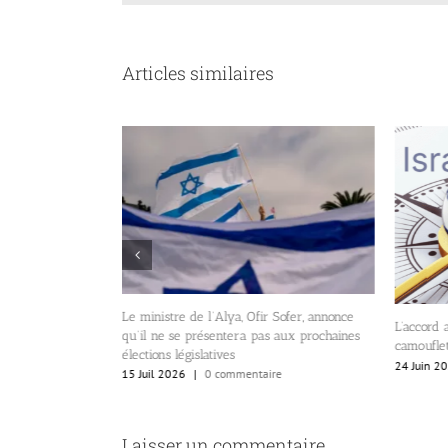
Articles similaires
Le ministre de l’Alya, Ofir Sofer, annonce
 Espagne, Dana
L’accord 
qu’il ne se présentera pas aux prochaines
i d’Israël aux
camoufle
élections législatives
 sur Ceuta.
24 Juin 2
15 Juil 2026
|
0 commentaire
re
Laisser un commentaire