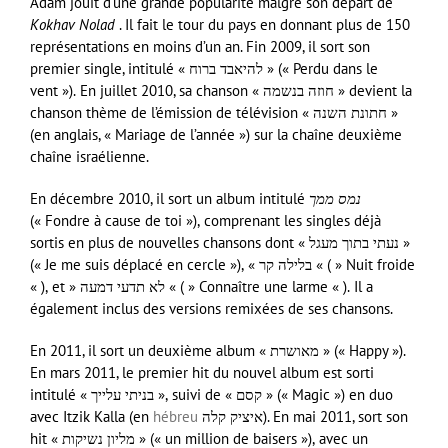
Adam jouit d’une grande popularité malgré son départ de
Kokhav Nolad
. Il fait le tour du pays en donnant plus de 150
représentations en moins d’un an. Fin 2009, il sort son
premier single, intitulé « להיאבד ברוח » (« Perdu dans le
vent »). En juillet 2010, sa chanson « חוזה בנשמה » devient la
chanson thème de l’émission de télévision « חתונת השנה »
(en anglais, « Mariage de l’année ») sur la chaîne deuxième
chaîne israélienne.
En décembre 2010, il sort un album intitulé
נמס ממך
(« Fondre à cause de toi »), comprenant les singles déjà
sortis en plus de nouvelles chansons dont « נעתי בתוך מעגל »
(« Je me suis déplacé en cercle »), « בלילה קר « ( » Nuit froide
« ), et » לא תדעי דמעה « ( » Connaître une larme « ). Il a
également inclus des versions remixées de ses chansons.
En 2011, il sort un deuxième album « מאושרת » (« Happy »).
En mars 2011, le premier hit du nouvel album est sorti
intitulé « בניתי עלייך », suivi de « קסם » (« Magic ») en duo
avec Itzik Kalla (en
hébreu
איציק קלה). En mai 2011, sort son
hit « מליון נשיקות » (« un million de baisers »), avec un