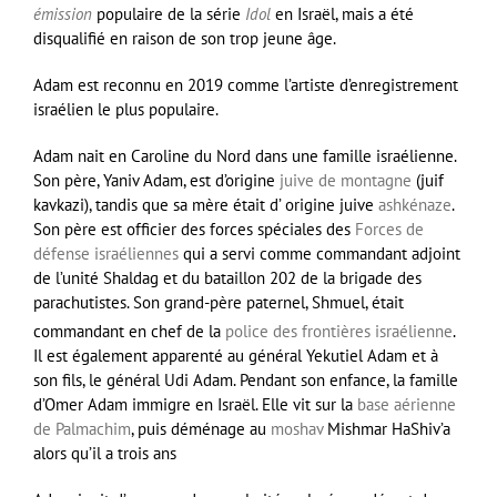
émission
populaire de la série
Idol
en Israël, mais a été
disqualifié en raison de son trop jeune âge.
Adam est reconnu en 2019 comme l’artiste d’enregistrement
israélien le plus populaire.
Adam nait en Caroline du Nord dans une famille israélienne.
Son père, Yaniv Adam, est d’origine
juive de montagne
(juif
kavkazi), tandis que sa mère était d’ origine juive
ashkénaze
.
Son père est officier des forces spéciales des
Forces de
défense israéliennes
qui a servi comme commandant adjoint
de l’unité Shaldag et du bataillon 202 de la brigade des
parachutistes. Son grand-père paternel, Shmuel, était
commandant en chef de la
police des frontières israélienne
.
Il est également apparenté au général Yekutiel Adam et à
son fils, le général Udi Adam. Pendant son enfance, la famille
d’Omer Adam immigre en Israël. Elle vit sur la
base aérienne
de Palmachim
, puis déménage au
moshav
Mishmar HaShiv’a
alors qu’il a trois ans