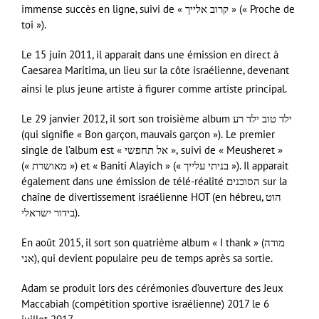
immense succès en ligne, suivi de « קרוב אלייך » (« Proche de
toi »).
Le 15 juin 2011, il apparait dans une émission en direct à
Caesarea Maritima, un lieu sur la côte israélienne, devenant
ainsi le plus jeune artiste à figurer comme artiste principal.
Le 29 janvier 2012, il sort son troisième album ילד טוב ילד רע
(qui signifie « Bon garçon, mauvais garçon »). Le premier
single de l’album est « אל תחפשי », suivi de « Meusheret »
(« מאושרת ») et « Baniti Alayich » (« בניתי עלייך »). Il apparait
également dans une émission de télé-réalité הסוכנים sur la
chaîne de divertissement israélienne HOT (en hébreu, הוט
בידור ישראלי).
En août 2015, il sort son quatrième album « I thank » (מודה
אני), qui devient populaire peu de temps après sa sortie.
Adam se produit lors des cérémonies d’ouverture des Jeux
Maccabiah (compétition sportive israélienne) 2017 le 6