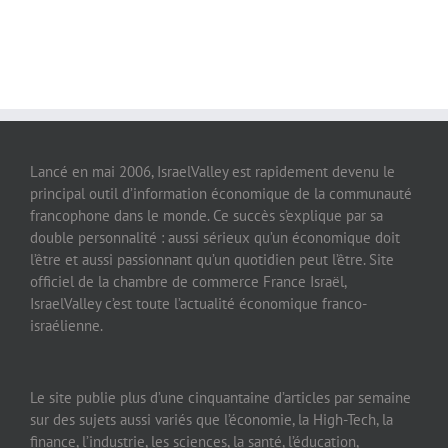
Lancé en mai 2006, IsraelValley est rapidement devenu le
principal outil d’information économique de la communauté
francophone dans le monde. Ce succès s’explique par sa
double personnalité : aussi sérieux qu’un économique doit
l’être et aussi passionnant qu’un quotidien peut l’être. Site
officiel de la chambre de commerce France Israël,
IsraelValley c’est toute l’actualité économique franco-
israélienne.
Le site publie plus d’une cinquantaine d’articles par semaine
sur des sujets aussi variés que l’économie, la High-Tech, la
finance, l’industrie, les sciences, la santé, l’éducation,