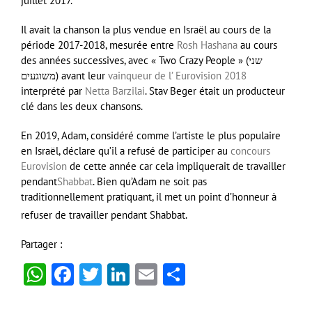
juillet 2017.
Il avait la chanson la plus vendue en Israël au cours de la
période 2017-2018, mesurée entre
Rosh Hashana
au cours
des années successives, avec « Two Crazy People » (שני
משוגעים) avant leur
vainqueur de l’
Eurovision 2018
interprété par
Netta Barzilai
. Stav Beger était un producteur
clé dans les deux chansons.
En 2019, Adam, considéré comme l’artiste le plus populaire
en Israël, déclare qu’il a refusé de participer au
concours
Eurovision
de cette année car cela impliquerait de travailler
pendant
Shabbat
. Bien qu’Adam ne soit pas
traditionnellement pratiquant, il met un point d’honneur à
refuser de travailler pendant Shabbat.
Partager :
WhatsApp
Facebook
Twitter
LinkedIn
Email
Partager