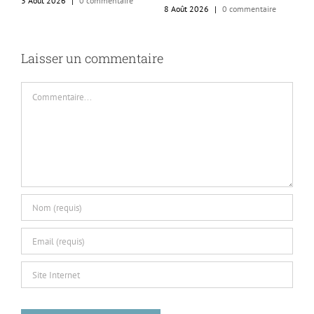
3 Août 2026
|
0 commentaire
8 Août 2026
|
0 commentaire
c
6
Laisser un commentaire
Commentaire