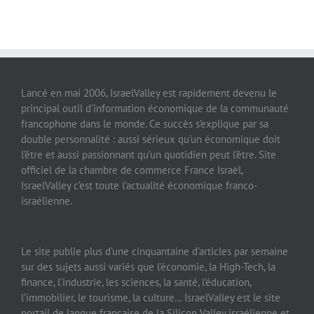
Lancé en mai 2006, IsraelValley est rapidement devenu le
principal outil d’information économique de la communauté
francophone dans le monde. Ce succès s’explique par sa
double personnalité : aussi sérieux qu’un économique doit
l’être et aussi passionnant qu’un quotidien peut l’être. Site
officiel de la chambre de commerce France Israël,
IsraelValley c’est toute l’actualité économique franco-
israélienne.
Le site publie plus d’une cinquantaine d’articles par semaine
sur des sujets aussi variés que l’économie, la High-Tech, la
finance, l’industrie, les sciences, la santé, l’éducation,
l’immobilier, le tourisme, la culture… IsraelValley est le site
portail de langue française de la Silicon Valley israélienne et