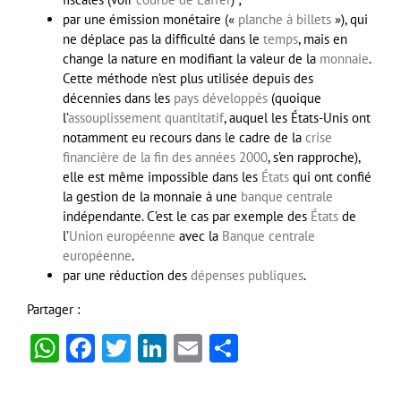
par une émission monétaire («
planche à billets
»), qui
ne déplace pas la difficulté dans le
temps
, mais en
change la nature en modifiant la valeur de la
monnaie
.
Cette méthode n’est plus utilisée depuis des
décennies dans les
pays développés
(quoique
l’
assouplissement quantitatif
, auquel les États-Unis ont
notamment eu recours dans le cadre de la
crise
financière de la fin des années 2000
, s’en rapproche),
elle est même impossible dans les
États
qui ont confié
la gestion de la monnaie à une
banque centrale
indépendante. C’est le cas par exemple des
États
de
l’
Union européenne
avec la
Banque centrale
européenne
.
par une réduction des
dépenses publiques
.
Partager :
WhatsApp
Facebook
Twitter
LinkedIn
Email
Partager