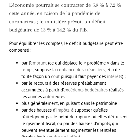
L’économie pourrait se contracter de 5,9 % à 7,2 %
cette année, en raison de la pandémie de
coronavirus ; le ministère prévoit un déficit
budgétaire de 13 % à 14,2 % du PIB.
Pour équilibrer les comptes, le déficit budgétaire peut être
compensé :
par l’
emprunt
(ce qui déplace le « problème » dans le
temps
, suppose la
confiance
des
créanciers
, et a de
toute façon un
coût
puisqu’il faut payer des
intérêts
) ;
par le recours à des réserves préalablement
accumulées à partir d’
excédents budgétaires
réalisés
les années antérieures ;
plus généralement, en puisant dans le patrimoine ;
par des hausses d’
impôts
, à supposer qu’elles
n’atteignent pas le point de rupture où elles détruisent
le gisement fiscal, ou par des baisses d’impôts, qui
peuvent éventuellement augmenter les rentrées
fiscales (voir
courbe de Laffer
) ;