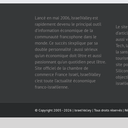
Lancé en mai 2006, IsraelValley est
rapidement devenu le principal outil
Le sit
d’information économique de la
d’artic
communauté francophone dans le
aussi v
monde. Ce succès s’explique par sa
Tech, l
double personnalité : aussi sérieux
la sant
qu’un économique doit l’être et aussi
tourism
passionnant qu’un quotidien peut l’être.
site po
Site officiel de la chambre de
Silicon
commerce France Israël, IsraelValley
object
c’est toute l’actualité économique
israél
franco-israélienne.
© Copyright 2005 -
2026 |
IsraelValley
| Tous droits réservés | R