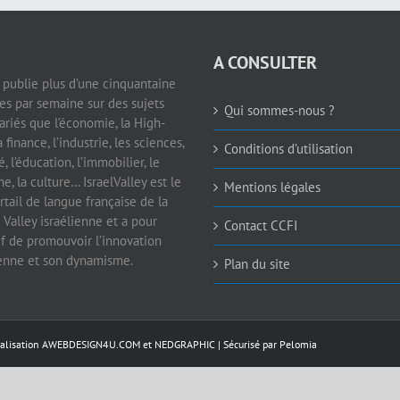
A CONSULTER
e publie plus d’une cinquantaine
les par semaine sur des sujets
Qui sommes-nous ?
ariés que l’économie, la High-
a finance, l’industrie, les sciences,
Conditions d’utilisation
é, l’éducation, l’immobilier, le
e, la culture… IsraelValley est le
Mentions légales
rtail de langue française de la
 Valley israélienne et a pour
Contact CCFI
if de promouvoir l’innovation
ienne et son dynamisme.
Plan du site
éalisation
AWEBDESIGN4U.COM
et
NEDGRAPHIC
| Sécurisé par
Pelomia