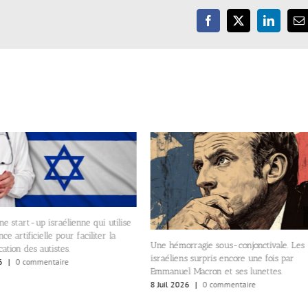
Facebook
X
LinkedIn
E
ne start-up israélienne qui utilise
ence artificielle pour faciliter la
Une hémorragie sous-conjonctivale. Les
tion des autistes.
israéliens surpris encore une fois par
6
|
0 commentaire
Emmanuel Macron et ses lunettes.
8 Juil 2026
|
0 commentaire