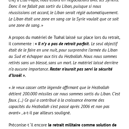
Donc il ne fallait pas sortir du Liban, puisque si nous
réussissions cet accord, le Liban serait réglé automatiquement.
Le Liban était une zone en sang car la Syrie voulait que ce soit
une zone de sang
. »
A propos du matériel de Tsahal laissé sur place lors du retrait,
il commente :
«
Il n’y a pas de retrait parfait.
Le seul objectif
était de le faire en une nuit, pour surprendre l’armée du Liban
au Sud et échapper aux tirs du Hezbollah. Nous nous sommes
retirés sans un blessé, sans un mort. Le matériel laissé derrière
n’a aucune importance
.
Rester n’aurait pas servi la sécurité
d’Israël ».
«
Je veux casser cette légende affirmant que le Hezbollah
détient 200.000 missiles car nous sommes sortis du Liban. C’est
faux. (…) Ce qui a contribué à la croissance énorme des
capacités du Hezbollah s’est passé après 2006 et non pas
avant
« , a-t-il par ailleurs souligné.
Préconise-t ‘il encore
le retrait militaire comme solution de