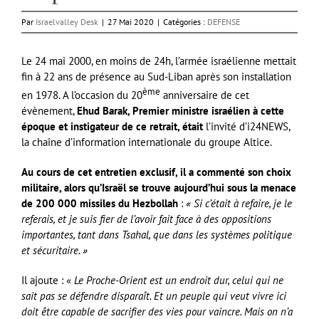
Par
Israelvalley Desk
|
27 Mai 2020
|
Catégories :
DEFENSE
Le 24 mai 2000, en moins de 24h, l’armée israélienne mettait
fin à 22 ans de présence au Sud-Liban après son installation
ème
en 1978. A l’occasion du 20
anniversaire de cet
évènement,
Ehud Barak, Premier ministre israélien à cette
époque et instigateur de ce retrait, était
l’invité d’i24NEWS,
la chaîne d’information internationale du groupe Altice.
Au cours de cet entretien exclusif, il a commenté son choix
militaire, alors qu’Israël se trouve aujourd’hui sous la menace
de 200 000 missiles du Hezbollah
:
« Si c’était à refaire, je le
referais, et je suis fier de l’avoir fait face à des oppositions
importantes, tant dans Tsahal, que dans les systèmes politique
et sécuritaire. »
Il ajoute : «
Le Proche-Orient est un endroit dur, celui qui ne
sait pas se défendre disparaît. Et un peuple qui veut vivre ici
doit être capable de sacrifier des vies pour vaincre. Mais on n’a