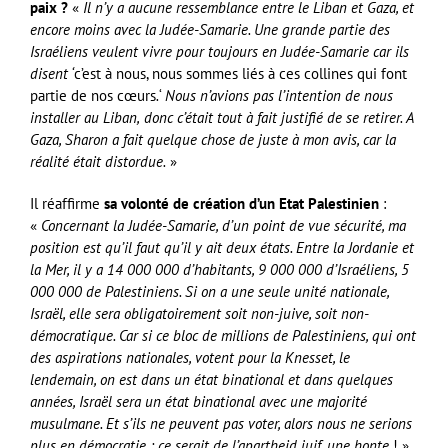
paix ?
«
Il n’y a aucune ressemblance entre le Liban et Gaza, et
encore moins avec la Judée-Samarie. Une grande partie des
Israéliens veulent vivre pour toujours en Judée-Samarie car ils
disent ‘
c’est à nous, nous sommes liés à ces collines qui font
partie de nos cœurs
.
‘
Nous n’avions pas l’intention de nous
installer au Liban,
donc c’était tout à fait justifié de se retirer. A
Gaza, Sharon a fait quelque chose de juste à mon avis, car la
réalité était distordue.
»
Il réaffirme
sa volonté de création d’un Etat Palestinien
:
«
Concernant la Judée-Samarie, d’un point de vue sécurité, ma
position est qu’il faut qu’il y ait deux états. Entre la Jordanie et
la Mer, il y a 14 000 000 d’habitants, 9 000 000 d’Israéliens, 5
000 000 de Palestiniens. Si on a une seule unité nationale,
Israël, elle sera obligatoirement soit non-juive, soit non-
démocratique. Car si ce bloc de millions de Palestiniens, qui ont
des aspirations nationales, votent pour la Knesset, le
lendemain, on est dans un état binational et dans quelques
années, Israël sera un état binational avec une majorité
musulmane. Et s’ils ne peuvent pas voter, alors nous ne serions
plus en démocratie : ce serait de l’apartheid juif, une honte
! »