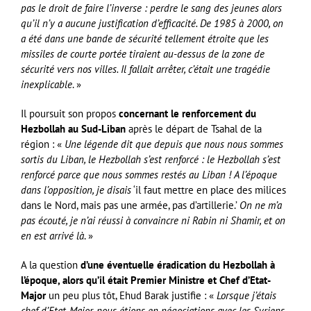
pas le droit de faire l’inverse : perdre le sang des jeunes alors
qu’il n’y a aucune justification d’efficacité. De 1985 à 2000, on
a été dans une bande de sécurité tellement étroite que les
missiles de courte portée tiraient au-dessus de la zone de
sécurité vers nos villes. Il fallait arrêter, c’était une tragédie
inexplicable
. »
Il poursuit son propos
concernant le renforcement du
Hezbollah au Sud-Liban
après le départ de Tsahal de la
région : «
Une légende dit que depuis que nous nous sommes
sortis du Liban, le Hezbollah s’est renforcé : le Hezbollah s’est
renforcé parce que nous sommes restés au Liban ! A l’époque
dans l’opposition, je disais
‘il faut mettre en place des milices
dans le Nord, mais pas une armée, pas d’artillerie.’
On ne m’a
pas écouté, je n’ai réussi à convaincre ni Rabin ni Shamir, et on
en est arrivé là
. »
A la question
d’une éventuelle éradication du Hezbollah à
l’époque, alors qu’il était Premier Ministre et Chef d’Etat-
Major
un peu plus tôt, Ehud Barak justifie : «
Lorsque j’étais
chef d’Etat-Major, nous étions en négociations avec les Syriens.