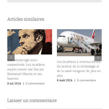
Articles similaires
T
(
Une hémorragie sous-
Les Israéliens à revenus élevés
d
conjonctivale. Les israéliens
du secteur de la technologie et
m
surpris encore une fois par
de la santé émigrent de plus en
F
Emmanuel Macron et ses
plus
2
lunettes.
8 Août 2026
|
0 commentaire
8 Juil 2026
|
0 commentaire
Laisser un commentaire