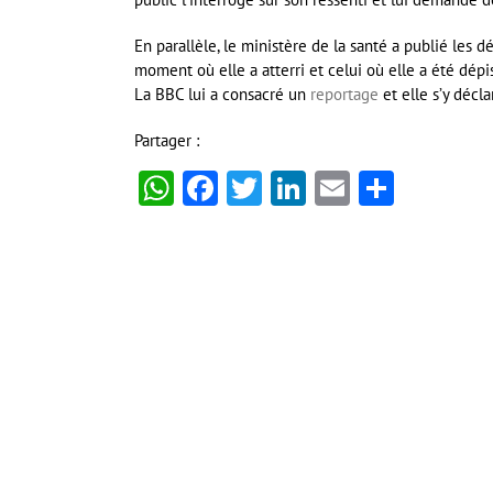
En parallèle, le ministère de la santé a publié les 
moment où elle a atterri et celui où elle a été dépi
La BBC lui a consacré un
reportage
et elle s’y décl
Partager :
WhatsApp
Facebook
Twitter
LinkedIn
Email
Partag