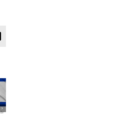
mail
 de
Teva Pharmaceutical Industries (Israël) a