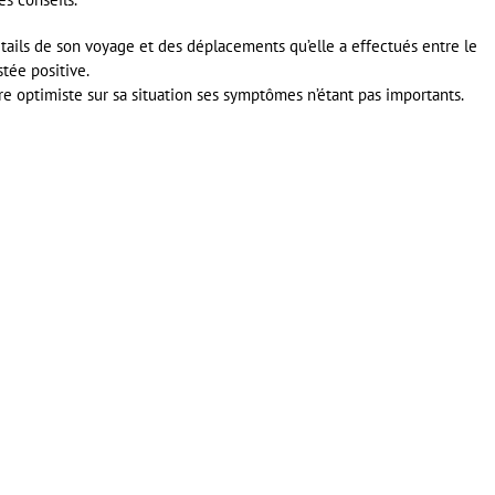
détails de son voyage et des déplacements qu’elle a effectués entre le
stée positive.
are optimiste sur sa situation ses symptômes n’étant pas importants.
er