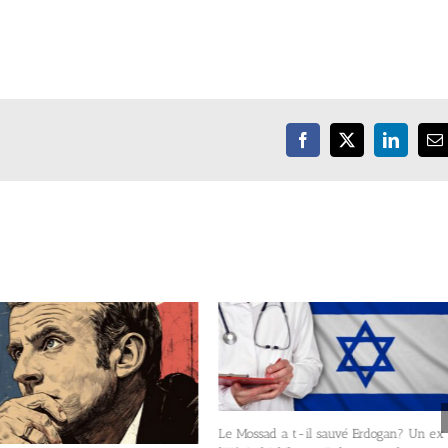
Facebook
X
LinkedIn
E
Le Mossad a t-il sauvé Erdogan? Un ex