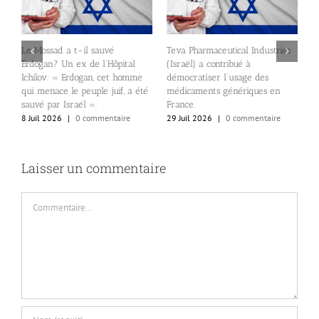
Le Mossad a t-il sauvé
Teva Pharmaceutical Industries
Erdogan? Un ex de l’Hôpital
(Israël) a contribué à
Ichilov: « Erdogan, cet homme
démocratiser l’usage des
E
qui menace le peuple juif, a été
médicaments génériques en
p
sauvé par Israël ».
France.
p
8 Juil 2026
|
0 commentaire
29 Juil 2026
|
0 commentaire
2
Laisser un commentaire
Commentaire