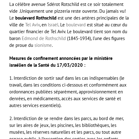
La célèbre avenue Sdérot Rotschild est ce soir totalement
vide .Uniquement une pizzeria reste ouverte. Du jamais vu!
Le
boulevard Rothschild
est une des artères principales de la
ville de
Tel Aviv
, en
Israël
. Le
boulevard
est situé au cœur du
quartier financier de Tel Aviv. Le boulevard tient son nom du
baron
Edmond de Rothschild
(1845-1934), l’une des figures
de proue du
sionisme
.
Mesures de confinement annoncées par le ministère
israélien de la Santé du 17/03/2020 :
1. Interdiction de sortir sauf dans les cas indispensables (le
travail, dans les conditions ci-dessous et conformément aux
ordonnances publiées séparément, approvisionnement en
denrées, en médicaments, accès aux services de santé et
autres services essentiels).
2. Interdiction de se rendre dans les parcs, au bord de mer,
sur les aires de jeux, les piscines, les bibliothèques, les
musées, les réserves naturelles et les parcs, ou tout autre
espace public, à l’exception des sorties avec les enfants