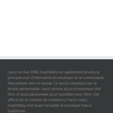
Lancé en mai 2006, IsraelValley est rapidement devenu le
principal outil d’information économique de la communauté
francophone dans le monde. Ce succès s’explique par sa
double personnalité : aussi sérieux qu’un économique doit
l’être et aussi passionnant qu’un quotidien peut l’être. Site
officiel de la chambre de commerce France Israël,
IsraelValley c’est toute l’actualité économique franco-
israélienne.