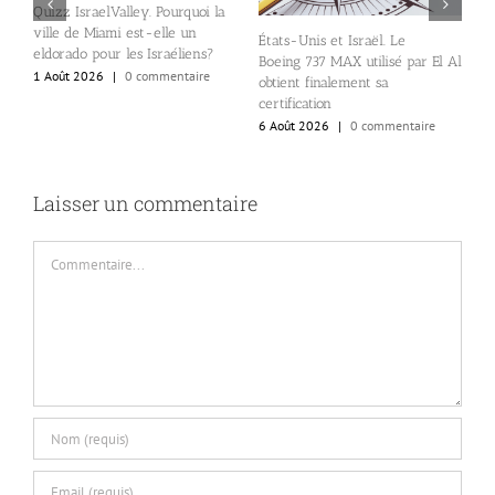
Quizz IsraelValley. Pourquoi la
ville de Miami est-elle un
États-Unis et Israël. Le
B
eldorado pour les Israéliens?
Boeing 737 MAX utilisé par El Al
d
1 Août 2026
|
0 commentaire
obtient finalement sa
a
certification
a
6 Août 2026
|
0 commentaire
5
Laisser un commentaire
Commentaire