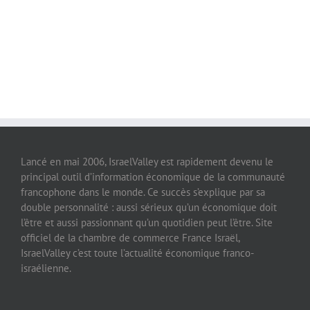
Lancé en mai 2006, IsraelValley est rapidement devenu le
principal outil d’information économique de la communauté
francophone dans le monde. Ce succès s’explique par sa
double personnalité : aussi sérieux qu’un économique doit
l’être et aussi passionnant qu’un quotidien peut l’être. Site
officiel de la chambre de commerce France Israël,
IsraelValley c’est toute l’actualité économique franco-
israélienne.