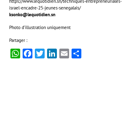
https://www.lequotidien.sn/techniques-entrepreneuriales-
israel-encadre-25-jeunes-senegalais/
ksonko@lequotidien.sn
Photo d’illustration uniquement
Partager :
WhatsApp
Facebook
Twitter
LinkedIn
Email
Partager