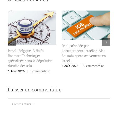
Deel cofondée par
D
l’entrepreneur israélien Alex
Israël-Belgique. A Haïfa.
v
Bouaziz opère activement en
Haemers Technologies
d
Israël.
spécialisée dans la dépollution
5
durable des sols.
5 Août 2026
|
0 commentaire
1 Août 2026
|
0 commentaire
Laisser un commentaire
Commentaire