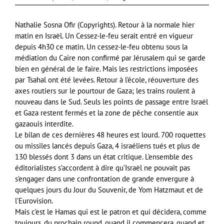
Nathalie Sosna Ofir (Copyrights). Retour à la normale hier
matin en Israël. Un Cessez-le-feu serait entré en vigueur
depuis 4h30 ce matin. Un cessez-le-feu obtenu sous la
médiation du Caire non confirmé par Jérusalem qui se garde
bien en général de le faire. Mais les restrictions imposées
par Tsahal ont été levées. Retour à l’école, réouverture des
axes routiers sur le pourtour de Gaza; les trains roulent à
nouveau dans le Sud. Seuls les points de passage entre Israël
et Gaza restent fermés et la zone de pêche
consentie aux
gazaouis interdite.
Le bilan de ces dernières 48 heures est lourd. 700 roquettes
ou missiles lancés depuis Gaza, 4 israéliens tués et plus de
130 blessés dont 3 dans un état critique. L’ensemble des
éditorialistes s’accordent à dire qu’Israël ne pouvait pas
s’engager dans une confrontation de grande envergure à
quelques jours du Jour du Souvenir, de Yom Hatzmaut et de
l’Eurovision.
Mais c’est le Hamas qui est le patron et qui décidera, comme
toujours, du prochain round, quand il commencera, quand et