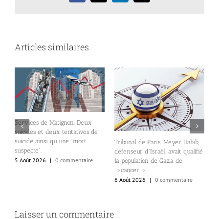
Articles similaires
Services de Matignon. Deux
suicides et deux tentatives de
suicide ainsi qu’une “mort
Tribunal de Paris. Meyer Habib,
l
n
suspecte”.
défenseur d’Israël, avait qualifié
N
5 Août 2026
|
0 commentaire
la population de Gaza de
d
»cancer ».
d
6 Août 2026
|
0 commentaire
6
Laisser un commentaire