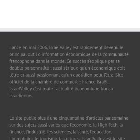
Lancé en mai 2006, IsraelValley est rapidement devenu le
principal outil d’information économique de la communauté
francophone dans le monde. Ce succès s’explique par sa
double personnalité : aussi sérieux qu’un économique doit
l’être et aussi passionnant qu’un quotidien peut l’être. Site
officiel de la chambre de commerce France Israël,
IsraelValley c’est toute l’actualité économique franco-
israélienne.
Le site publie plus d’une cinquantaine d’articles par semaine
sur des sujets aussi variés que l’économie, la High-Tech, la
finance, l’industrie, les sciences, la santé, l’éducation,
l’immobilier, le tourisme, la culture… IsraelValley est le site