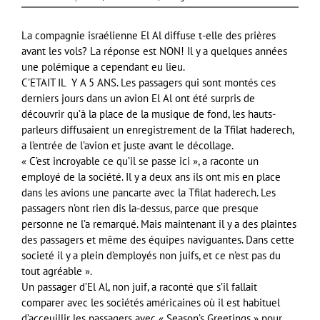
La compagnie israélienne El Al diffuse t-elle des prières
avant les vols? La réponse est NON! Il y a quelques années
une polémique a cependant eu lieu.
C’ETAIT IL Y A 5 ANS. Les passagers qui sont montés ces
derniers jours dans un avion El Al ont été surpris de
découvrir qu’à la place de la musique de fond, les hauts-
parleurs diffusaient un enregistrement de la Tfilat haderech,
a l’entrée de l’avion et juste avant le décollage.
« C’est incroyable ce qu’il se passe ici », a raconte un
employé de la société. Il y a deux ans ils ont mis en place
dans les avions une pancarte avec la Tfilat haderech. Les
passagers n’ont rien dis la-dessus, parce que presque
personne ne l’a remarqué. Mais maintenant il y a des plaintes
des passagers et même des équipes naviguantes. Dans cette
societé il y a plein d’employés non juifs, et ce n’est pas du
tout agréable ».
Un passager d’El Al, non juif, a raconté que s’il fallait
comparer avec les sociétés américaines où il est habituel
d’acceuillir les passagers avec « Season’s Greetings » pour