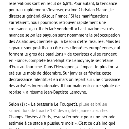
réservations sont en recul de 6,8%. Pour autant, la tendance
pourrait rapidement s’inverser, estime Christian Mantei, le
directeur général d’Atout France. “Si les manifestations
s’arrêtaient, nous pourrions retrouver rapidement une
croissance », a-t-il déclaré vendredi. « La situation est très
nuancée selon les pays, on sent notamment la préoccupation
des Asiatiques, clientèle qui a besoin d’être rassurée. Mais les
signaux sont positifs du côté des clientèles européennes, qui
forment le gros des bataillons » de touristes qui se rendent
en France, complète Jean-Baptiste Lemoyne, le secrétaire
d’Etat au Tourisme. Dans l’Hexagone, « l’impact le plus fort a
été sur le mois de décembre. Sur janvier et février, cette
décroissance ralentit, et en mars on repart sur une croissance
des arrivées internationales. Il faut maintenir cette spirale de
reprise », a résumé Jean-Baptiste Lemoyne.
Selon (1) : « La brasserie Le Fouquet’s,
pillée et brûlée
samedi lors de l' »acte 18″ des « gilets jaunes »
sur les
Champs-Elysées à Paris, restera fermée « pour une période
estimée à ce stade à plusieurs mois ». C’est ce qu’a indiqué