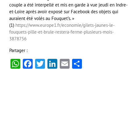
couple a été interpellé et mis en garde à vue jeudi en Indre-
et-Loire après avoir exposé sur Facebook des objets qui
auraient été volés au Fouquet’s. »
(1)
https://www.europe1.fr/economie/gilets-jaunes-le-
fouquets-pille-et-brule-restera-ferme-plusieurs-mois-
3878756
Partager :
WhatsApp
Facebook
Twitter
LinkedIn
Email
Partager