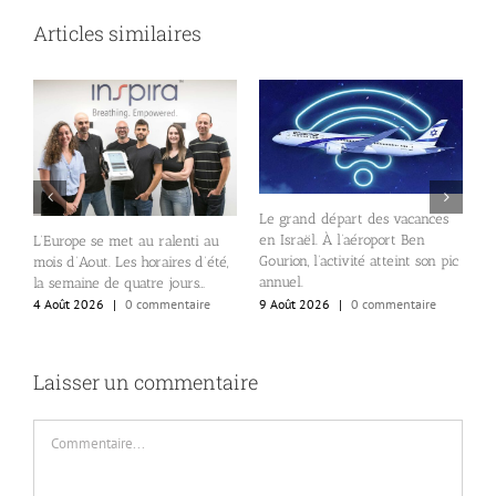
Articles similaires
Le grand départ des vacances
L
en Israël. À l’aéroport Ben
me
a
L’Europe se met au ralenti au
Gourion, l’activité atteint son pic
v
mois d’Aout. Les horaires d’été,
annuel.
la semaine de quatre jours…
8
9 Août 2026
|
0 commentaire
4 Août 2026
|
0 commentaire
Laisser un commentaire
Commentaire