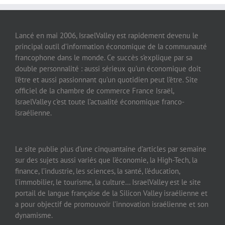
Lancé en mai 2006, IsraelValley est rapidement devenu le
principal outil d’information économique de la communauté
francophone dans le monde. Ce succès s’explique par sa
double personnalité : aussi sérieux qu’un économique doit
l’être et aussi passionnant qu’un quotidien peut l’être. Site
officiel de la chambre de commerce France Israël,
IsraelValley c’est toute l’actualité économique franco-
israélienne.
Le site publie plus d’une cinquantaine d’articles par semaine
sur des sujets aussi variés que l’économie, la High-Tech, la
finance, l’industrie, les sciences, la santé, l’éducation,
l’immobilier, le tourisme, la culture… IsraelValley est le site
portail de langue française de la Silicon Valley israélienne et
a pour objectif de promouvoir l’innovation israélienne et son
dynamisme.