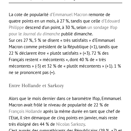
La cote de popularité
d’Emmanuel Macron
remonte de
quatre points en un mois, à 27 %, tandis que celle
d’Edouard
Philippe
descend d’un point, à 30 %, selon
un sondage Ifop
pour le
Journal du dimanche
publié dimanche.
Sur ces 27 %, 5 % se disent « très satisfaits » d’Emmanuel
Macron comme président de la République (+1), tandis que
22 % déclarent être « plutôt satisfaits » (+3). 72 % des
Français restent « mécontents », dont 40 % de « très
mécontents » (-5) et 32 % de « plutôt mécontents » (+1). 1 %
ne se prononcent pas (=).
Entre Hollande et Sarkozy
Alors que le mois dernier dans ce baromètre Ifop, Emmanuel
Macron avait frôlé le niveau de popularité de 22 % de
François Hollande
après la même durée en tant que chef de
l’Etat, il s’en démarque de cinq points en janvier, mais reste
très éloigné des 44 % de
Nicolas Sarkozy
.
C’est auprès des sympathisants des Républicains (29 %, +7) et