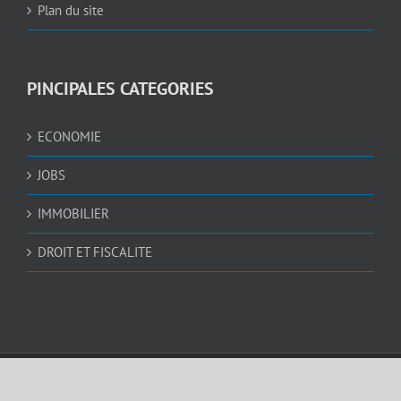
Plan du site
PINCIPALES CATEGORIES
ECONOMIE
JOBS
IMMOBILIER
DROIT ET FISCALITE
© Copyright 2005 -
2026 |
IsraelValley
| Tous droits réservés | Réalisation
AWEBDESIGN4U.COM
et
NEDGRAPHIC
| Sécurisé par
Pelomia