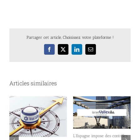
Partager cet article, Choisissez votre plateforme !
Facebook
X
LinkedIn
Email
Articles similaires
I
é
L’Espagne impose des contrôles
p