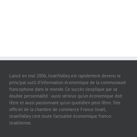
Lancé en mai 2006, IsraelValley est rapidement devenu le
principal outil d’information économique de la communauté
francophone dans le monde. Ce succès s’explique par sa
double personnalité : aussi sérieux qu’un économique doit
l’être et aussi passionnant qu’un quotidien peut l’être. Site
officiel de la chambre de commerce France Israël,
IsraelValley c’est toute l’actualité économique franco-
israélienne.