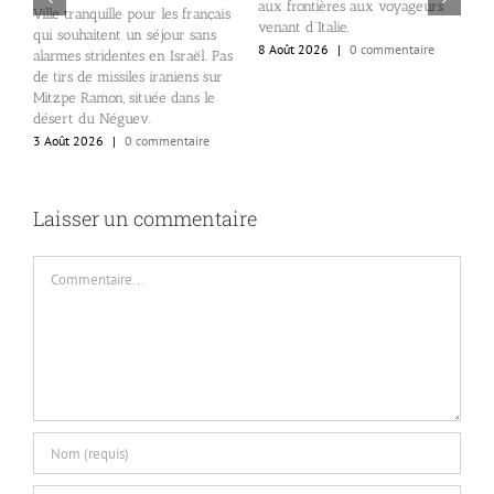
aux frontières aux voyageurs
é
Ville tranquille pour les français
venant d’Italie.
,
8
qui souhaitent un séjour sans
8 Août 2026
|
0 commentaire
alarmes stridentes en Israël. Pas
de tirs de missiles iraniens sur
Mitzpe Ramon, située dans le
désert du Néguev.
3 Août 2026
|
0 commentaire
Laisser un commentaire
Commentaire