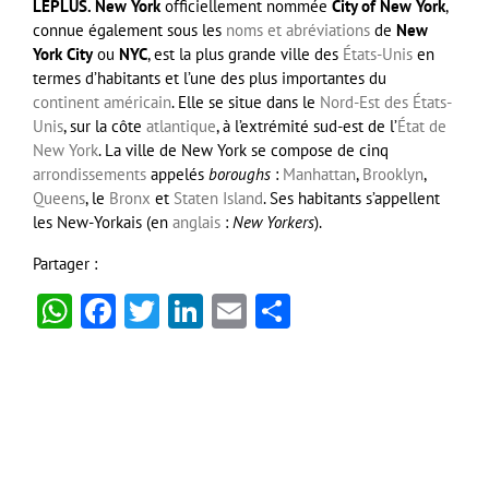
LEPLUS. New York
officiellement nommée
City of New York
,
connue également sous les
noms et abréviations
de
New
York City
ou
NYC
, est la plus grande ville des
États-Unis
en
termes d’habitants et l’une des plus importantes du
continent américain
. Elle se situe dans le
Nord-Est des États-
Unis
, sur la côte
atlantique
, à l’extrémité sud-est de l’
État de
New York
. La ville de New York se compose de cinq
arrondissements
appelés
boroughs
:
Manhattan
,
Brooklyn
,
Queens
, le
Bronx
et
Staten Island
. Ses habitants s’appellent
les New-Yorkais (en
anglais
:
New Yorkers
).
Partager :
WhatsApp
Facebook
Twitter
LinkedIn
Email
Partager