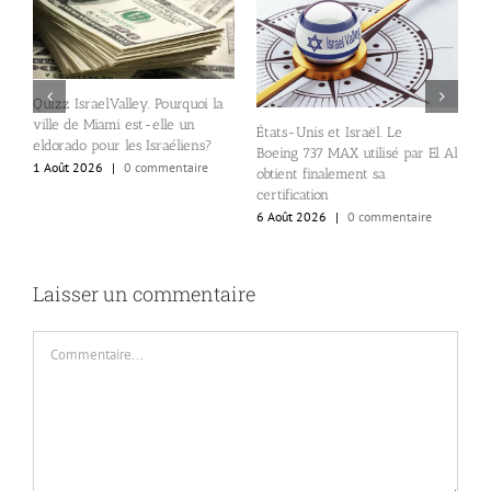
Quizz IsraelValley. Pourquoi la
ville de Miami est-elle un
États-Unis et Israël. Le
B
eldorado pour les Israéliens?
Boeing 737 MAX utilisé par El Al
d
1 Août 2026
|
0 commentaire
obtient finalement sa
a
certification
a
6 Août 2026
|
0 commentaire
5
Laisser un commentaire
Commentaire