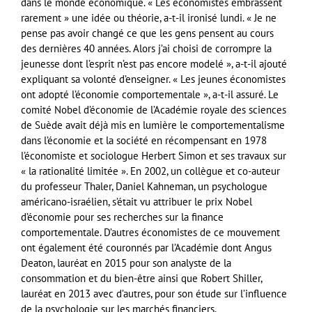
dans le monde économique. « Les économistes embrassent
rarement » une idée ou théorie, a-t-il ironisé lundi. « Je ne
pense pas avoir changé ce que les gens pensent au cours
des dernières 40 années. Alors j’ai choisi de corrompre la
jeunesse dont l’esprit n’est pas encore modelé », a-t-il ajouté
expliquant sa volonté d’enseigner. « Les jeunes économistes
ont adopté l’économie comportementale », a-t-il assuré. Le
comité Nobel d’économie de l’Académie royale des sciences
de Suède avait déjà mis en lumière le comportementalisme
dans l’économie et la société en récompensant en 1978
l’économiste et sociologue Herbert Simon et ses travaux sur
« la rationalité limitée ». En 2002, un collègue et co-auteur
du professeur Thaler, Daniel Kahneman, un psychologue
américano-israélien, s’était vu attribuer le prix Nobel
d’économie pour ses recherches sur la finance
comportementale. D’autres économistes de ce mouvement
ont également été couronnés par l’Académie dont Angus
Deaton, lauréat en 2015 pour son analyste de la
consommation et du bien-être ainsi que Robert Shiller,
lauréat en 2013 avec d’autres, pour son étude sur l’influence
de la psychologie sur les marchés financiers.