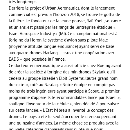
très longtemps.
Derrière le projet d’Urban Aeronautics, dont le lancement
commercial est prévu à l’horizon 2018, se trouve le gotha de
la filière. Le fondateur de la jeune pousse, Rafi Yoeli, soixante
et un ans, est passé par les rangs de l’entreprise étatique «
Israel Aerospace Industry » (IAI). Ce champion national est à
l’origine du Heron, le système d’avion sans pilote Male
(moyenne altitude longue endurance) ayant servi de base
aux quatre drones Harfang – issus d’une coopération avec
EADS – que possède la France.
Ce docteur en aéronautique a aussi officié chez Boeing avant
de créer la société à l’origine des minidrones Skylark, qu’il
cédera au groupe israélien Elbit Systems, l’autre grand nom
du secteur, coté au Nasdaq. « Notre équipe ne compte pas
moins de trois ingénieurs ayant participé à Scout, le premier
programme d’appareils télécommandables lancé par Israël »,
souligne l’inventeur de la « Mule », bien décidé à poursuivre
sur cette lancée. « L’Etat hébreu a inventé le concept des
drones. Le pays a été le seul à occuper le créneau pendant
une quinzaine d’années. La même chose se produira avec la
nouvelle catégorie d’appareils sans pilote que nous