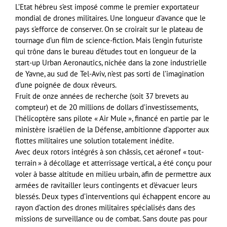
L’Etat hébreu s’est imposé comme le premier exportateur
mondial de drones militaires. Une longueur d’avance que le
pays s’efforce de conserver. On se croirait sur le plateau de
tournage d’un film de science-fiction. Mais l’engin futuriste
qui trône dans le bureau d’études tout en longueur de la
start-up Urban Aeronautics, nichée dans la zone industrielle
de Yavne, au sud de Tel-Aviv, n’est pas sorti de l’imagination
d’une poignée de doux rêveurs.
Fruit de onze années de recherche (soit 37 brevets au
compteur) et de 20 millions de dollars d’investissements,
l’hélicoptère sans pilote « Air Mule », financé en partie par le
ministère israélien de la Défense, ambitionne d’apporter aux
flottes militaires une solution totalement inédite.
Avec deux rotors intégrés à son châssis, cet aéronef « tout-
terrain » à décollage et atterrissage vertical, a été conçu pour
voler à basse altitude en milieu urbain, afin de permettre aux
armées de ravitailler leurs contingents et d’évacuer leurs
blessés. Deux types d’interventions qui échappent encore au
rayon d’action des drones militaires spécialisés dans des
missions de surveillance ou de combat. Sans doute pas pour