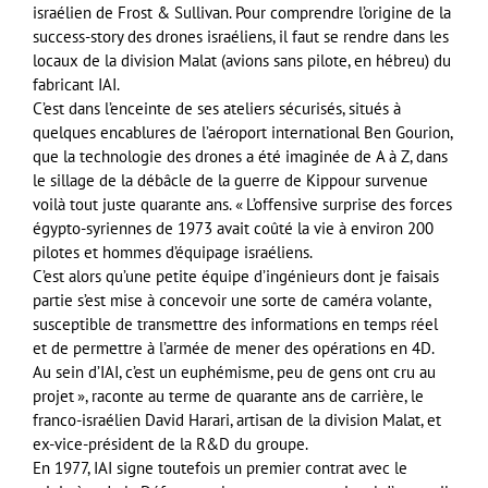
israélien de Frost & Sullivan. Pour comprendre l’origine de la
success-story des drones israéliens, il faut se rendre dans les
locaux de la division Malat (avions sans pilote, en hébreu) du
fabricant IAI.
C’est dans l’enceinte de ses ateliers sécurisés, situés à
quelques encablures de l’aéroport international Ben Gourion,
que la technologie des drones a été imaginée de A à Z, dans
le sillage de la débâcle de la guerre de Kippour survenue
voilà tout juste quarante ans. « L’offensive surprise des forces
égypto-syriennes de 1973 avait coûté la vie à environ 200
pilotes et hommes d’équipage israéliens.
C’est alors qu’une petite équipe d’ingénieurs dont je faisais
partie s’est mise à concevoir une sorte de caméra volante,
susceptible de transmettre des informations en temps réel
et de permettre à l’armée de mener des opérations en 4D.
Au sein d’IAI, c’est un euphémisme, peu de gens ont cru au
projet », raconte au terme de quarante ans de carrière, le
franco-israélien David Harari, artisan de la division Malat, et
ex-vice-président de la R&D du groupe.
En 1977, IAI signe toutefois un premier contrat avec le