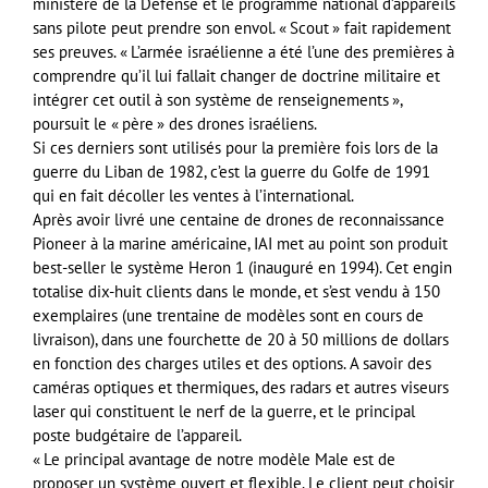
ministère de la Défense et le programme national d’appareils
sans pilote peut prendre son envol. « Scout » fait rapidement
ses preuves. « L’armée israélienne a été l’une des premières à
comprendre qu’il lui fallait changer de doctrine militaire et
intégrer cet outil à son système de renseignements »,
poursuit le « père » des drones israéliens.
Si ces derniers sont utilisés pour la première fois lors de la
guerre du Liban de 1982, c’est la guerre du Golfe de 1991
qui en fait décoller les ventes à l’international.
Après avoir livré une centaine de drones de reconnaissance
Pioneer à la marine américaine, IAI met au point son produit
best-seller le système Heron 1 (inauguré en 1994). Cet engin
totalise dix-huit clients dans le monde, et s’est vendu à 150
exemplaires (une trentaine de modèles sont en cours de
livraison), dans une fourchette de 20 à 50 millions de dollars
en fonction des charges utiles et des options. A savoir des
caméras optiques et thermiques, des radars et autres viseurs
laser qui constituent le nerf de la guerre, et le principal
poste budgétaire de l’appareil.
« Le principal avantage de notre modèle Male est de
proposer un système ouvert et flexible. Le client peut choisir