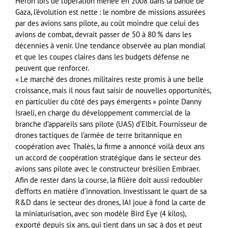
Heron lors de l’opération menée en 2008 dans la bande de
Gaza, l’évolution est nette : le nombre de missions assurées
par des avions sans pilote, au coût moindre que celui des
avions de combat, devrait passer de 50 à 80 % dans les
décennies à venir. Une tendance observée au plan mondial
et que les coupes claires dans les budgets défense ne
peuvent que renforcer.
« Le marché des drones militaires reste promis à une belle
croissance, mais il nous faut saisir de nouvelles opportunités,
en particulier du côté des pays émergents » pointe Danny
Israeli, en charge du développement commercial de la
branche d’appareils sans pilote (UAS) d’Elbit. Fournisseur de
drones tactiques de l’armée de terre britannique en
coopération avec Thalès, la firme a annoncé voilà deux ans
un accord de coopération stratégique dans le secteur des
avions sans pilote avec le constructeur brésilien Embraer.
Afin de rester dans la course, la filière doit aussi redoubler
d’efforts en matière d’innovation. Investissant le quart de sa
R&D dans le secteur des drones, IAI joue à fond la carte de
la miniaturisation, avec son modèle Bird Eye (4 kilos),
exporté depuis six ans, qui tient dans un sac à dos et peut