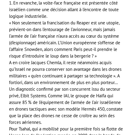
1. En revanche, la volte-face française est présentée côté
israélien comme une décision allant à l’encontre de toute
logique industrielle.
« Non seulement la francisation du Reaper est une utopie,
prévient-on dans l’entourage de l’avionneur, mais jamais
l’armée de l’air française n’aura accès au cœur du système
(d’espionnage) américain. L’Union européenne s’offense de
l’affaire Snowden, alors comment Paris peut-il prendre le
risque d’introduire le loup dans la bergerie ? »
A en croire Jacques Chemla, il reste néanmoins acquis
qu’Israël ne pourra conserver son avantage dans les drones
militaires « qu’en continuant à partager sa technologie ». A
fortiori, dans un environnement de plus en plus porteur…
Un diagnostic confirmé par son concurrent issu du secteur
privé, Elbit Systems. Comme IAI, le groupe de Haïfa qui
assure 85 % de l’équipement de l’armée de l’air israélienne
en drones tactiques avec son modèle Hermès 450, constate
que la place des drones ne cesse de croître au sein des
forces aériennes.
Pour Tsahal, qui a mobilisé pour la première fois sa flotte de