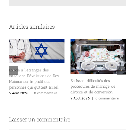
Articles similaires
Exode a l’étranger des
israéliens. Révélations de Dov
En Israël difficultés des
«
Maimon sur le profil des
procédures de mariage, de
V
personnes qui quittent Israël
ne
divorce et de conversion.
c
5 Août 2026
|
0 commentaire
9 Août 2026
|
0 commentaire
3
8
Laisser un commentaire
Commentaire