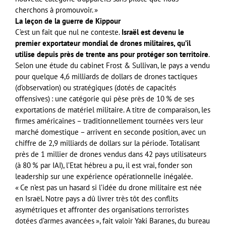
cherchons à promouvoir. »
La leçon de la guerre de Kippour
C’est un fait que nul ne conteste.
Israël est devenu le
premier exportateur mondial de drones militaires, qu’il
utilise depuis près de trente ans pour protéger son territoire
.
Selon une étude du cabinet Frost & Sullivan, le pays a vendu
pour quelque 4,6 milliards de dollars de drones tactiques
(d’observation) ou stratégiques (dotés de capacités
offensives) : une catégorie qui pèse près de 10 % de ses
exportations de matériel militaire. A titre de comparaison, les
firmes américaines – traditionnellement tournées vers leur
marché domestique – arrivent en seconde position, avec un
chiffre de 2,9 milliards de dollars sur la période. Totalisant
près de 1 millier de drones vendus dans 42 pays utilisateurs
(à 80 % par IAI), l’Etat hébreu a pu, il est vrai, fonder son
leadership sur une expérience opérationnelle inégalée.
« Ce n’est pas un hasard si l’idée du drone militaire est née
en Israël. Notre pays a dû livrer très tôt des conflits
asymétriques et affronter des organisations terroristes
dotées d’armes avancées », fait valoir Yaki Baranes, du bureau