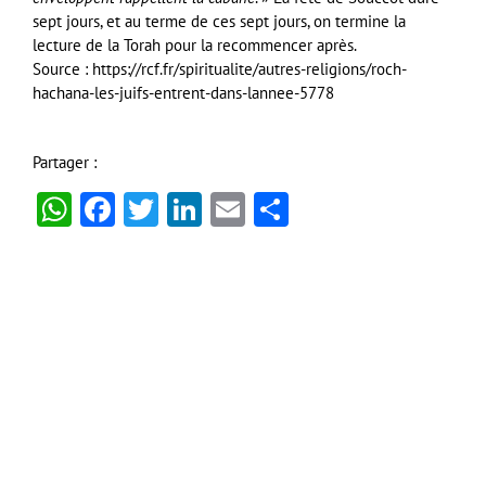
sept jours, et au terme de ces sept jours, on termine la
lecture de la Torah pour la recommencer après.
Source : https://rcf.fr/spiritualite/autres-religions/roch-
hachana-les-juifs-entrent-dans-lannee-5778
Partager :
WhatsApp
Facebook
Twitter
LinkedIn
Email
Partager