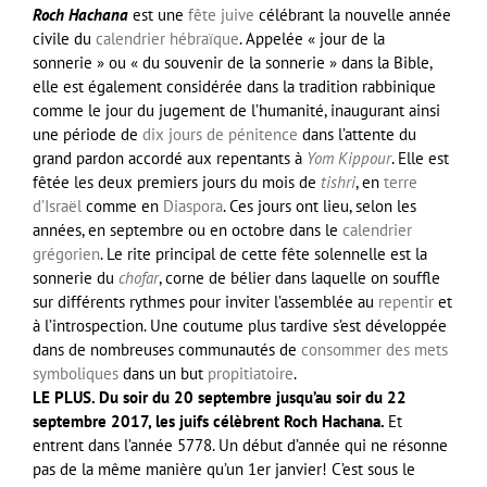
Roch Hachana
est une
fête juive
célébrant la nouvelle année
civile du
calendrier hébraïque
. Appelée « jour de la
sonnerie » ou « du souvenir de la sonnerie » dans la Bible,
elle est également considérée dans la tradition rabbinique
comme le jour du jugement de l’humanité, inaugurant ainsi
une période de
dix jours de pénitence
dans l’attente du
grand pardon accordé aux repentants à
Yom Kippour
. Elle est
fêtée les deux premiers jours du mois de
tishri
, en
terre
d’Israël
comme en
Diaspora
. Ces jours ont lieu, selon les
années, en septembre ou en octobre dans le
calendrier
grégorien
. Le rite principal de cette fête solennelle est la
sonnerie du
chofar
, corne de bélier dans laquelle on souffle
sur différents rythmes pour inviter l’assemblée au
repentir
et
à l’introspection. Une coutume plus tardive s’est développée
dans de nombreuses communautés de
consommer des mets
symboliques
dans un but
propitiatoire
.
LE PLUS. Du soir du 20 septembre jusqu’au soir du 22
septembre 2017, les juifs célèbrent Roch Hachana.
Et
entrent dans l’année 5778. Un début d’année qui ne résonne
pas de la même manière qu’un 1er janvier! C’est sous le