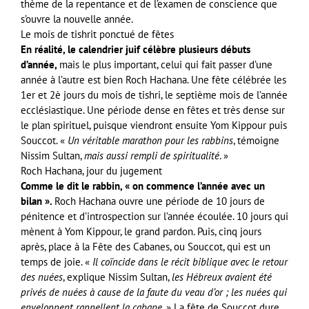
thème de la repentance et de l’examen de conscience que
s’ouvre la nouvelle année.
Le mois de tishrit ponctué de fêtes
En réalité, le calendrier juif célèbre plusieurs débuts
d’année,
mais le plus important, celui qui fait passer d’une
année à l’autre est bien Roch Hachana. Une fête célébrée les
1er et 2è jours du mois de tishri, le septième mois de l’année
ecclésiastique. Une période dense en fêtes et très dense sur
le plan spirituel, puisque viendront ensuite Yom Kippour puis
Souccot. «
Un véritable marathon pour les rabbins
, témoigne
Nissim Sultan,
mais aussi rempli de spiritualité
. »
Roch Hachana, jour du jugement
Comme le dit le rabbin, « on commence l’année avec un
bilan ».
Roch Hachana ouvre une période de 10 jours de
pénitence et d’introspection sur l’année écoulée. 10 jours qui
mènent à Yom Kippour, le grand pardon. Puis, cinq jours
après, place à la Fête des Cabanes, ou Souccot, qui est un
temps de joie. «
Il coïncide dans le récit biblique avec le retour
des nuées
, explique Nissim Sultan,
les Hébreux avaient été
privés de nuées à cause de la faute du veau d’or ; les nuées qui
enveloppent rappellent la cabane
. » La fête de Souccot dure