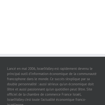
Lancé en mai 2006, IsraelValley est rapidement devenu le
principal outil d’information économique de la communauté
francophone dans le monde. Ce succès s’explique par sa
double personnalité : aussi sérieux qu’un économique doit
l’être et aussi passionnant qu’un quotidien peut l’être. Site
officiel de la chambre de commerce France Israël,
IsraelValley c’est toute l’actualité économique franco-
israélienne.