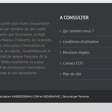
A CONSULTER
e publie plus d’une cinquantaine
les par semaine sur des sujets
Qui sommes-nous ?
ariés que l’économie, la High-
a finance, l’industrie, les sciences,
Conditions d’utilisation
é, l’éducation, l’immobilier, le
e, la culture… IsraelValley est le
Mentions légales
rtail de langue française de la
 Valley israélienne et a pour
Contact CCFI
if de promouvoir l’innovation
ienne et son dynamisme.
Plan du site
éalisation
AWEBDESIGN4U.COM
et
NEDGRAPHIC
| Sécurisé par
Pelomia