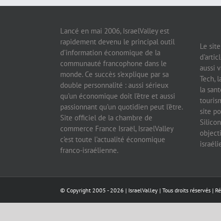
Lancé en mai 2006, IsraelValley est
rapidement devenu le principal outil
Le sit
d’information économique de la
d’artic
communauté francophone dans le
aussi v
monde. Ce succès s’explique par sa
Tech, l
double personnalité : aussi sérieux
la sant
qu’un économique doit l’être et aussi
tourism
passionnant qu’un quotidien peut l’être.
site po
Site officiel de la chambre de
Silicon
commerce France Israël, IsraelValley
object
c’est toute l’actualité économique
israél
franco-israélienne.
© Copyright 2005 -
2026 |
IsraelValley
| Tous droits réservés | R