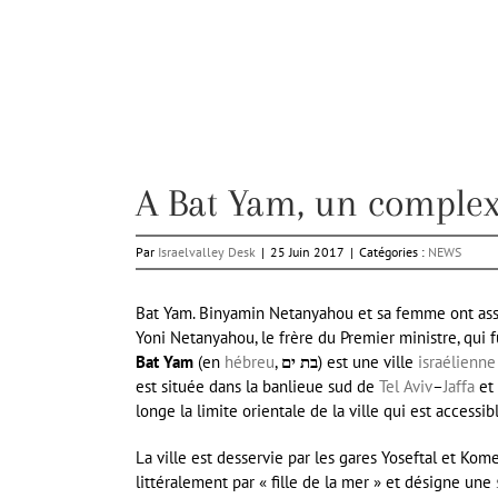
A Bat Yam, un comple
Par
Israelvalley Desk
|
25 Juin 2017
|
Catégories :
NEWS
Bat Yam. Binyamin Netanyahou et sa femme ont assi
Yoni Netanyahou, le frère du Premier ministre, qui f
Bat Yam
(en
hébreu
,
בת ים
) est une ville
israélienne
est située dans la banlieue sud de
Tel Aviv
–
Jaffa
et 
longe la limite orientale de la ville qui est accessib
La ville est desservie par les gares Yoseftal et Ko
littéralement par « fille de la mer » et désigne une