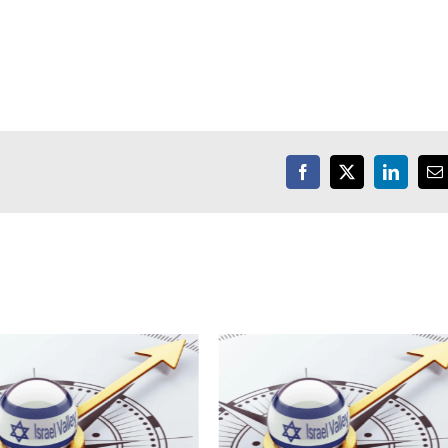
Facebook
X
LinkedIn
E