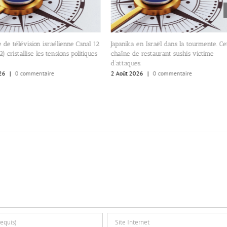
 de télévision israélienne Canal 12
Japanika en Israël dans la tourmente. Ce
) cristallise les tensions politiques
chaîne de restaurant sushis victime
d’attaques.
26
|
0 commentaire
2 Août 2026
|
0 commentaire