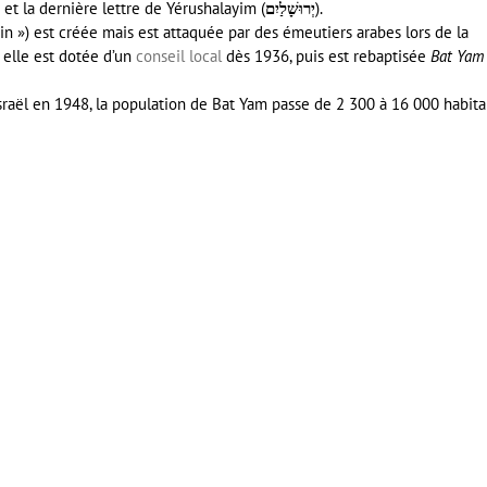
et la dernière lettre de Yérushalayim (
יְרוּשָׁלַיִם
).
in ») est créée mais est attaquée par des émeutiers arabes lors de la
, elle est dotée d’un
conseil local
dès 1936, puis est rebaptisée
Bat Yam
Israël en 1948, la population de Bat Yam passe de 2 300 à 16 000 habita
er