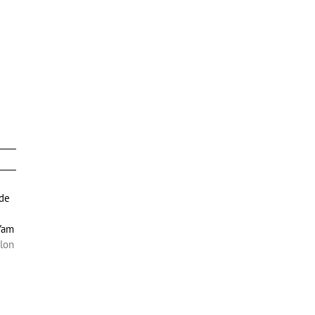
 de
 Yam
lon