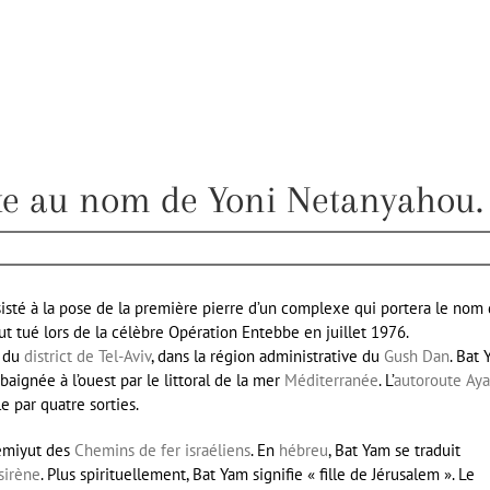
xe au nom de Yoni Netanyahou.
sté à la pose de la première pierre d’un complexe qui portera le nom
ut tué lors de la célèbre Opération Entebbe en juillet 1976.
du
district de Tel-Aviv
, dans la région administrative du
Gush Dan
. Bat
baignée à l’ouest par le littoral de la mer
Méditerranée
. L’
autoroute Aya
le par quatre sorties.
memiyut des
Chemins de fer israéliens
. En
hébreu
, Bat Yam se traduit
sirène
. Plus spirituellement, Bat Yam signifie « fille de Jérusalem ». Le