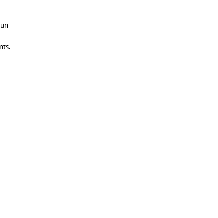
un
nts.