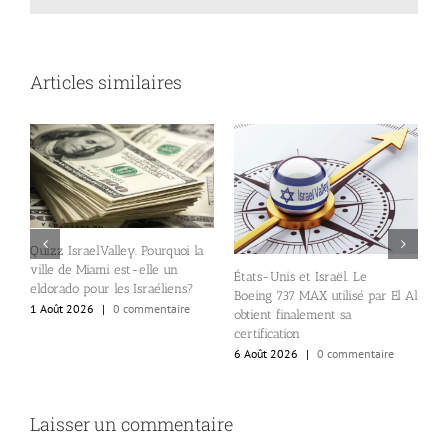
Articles similaires
Quizz IsraelValley. Pourquoi la
ville de Miami est-elle un
États-Unis et Israël. Le
B
eldorado pour les Israéliens?
Boeing 737 MAX utilisé par El Al
d
1 Août 2026
|
0 commentaire
obtient finalement sa
a
certification
a
6 Août 2026
|
0 commentaire
5
Laisser un commentaire