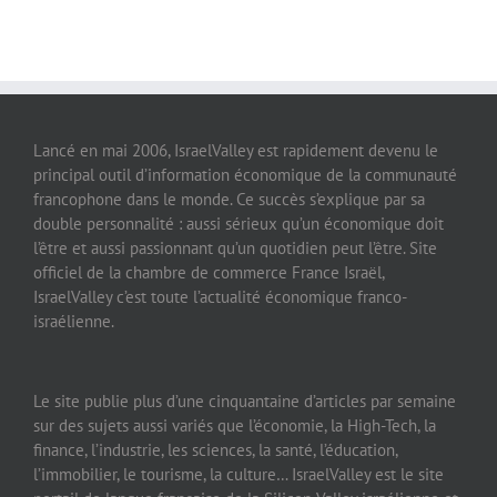
Lancé en mai 2006, IsraelValley est rapidement devenu le
principal outil d’information économique de la communauté
francophone dans le monde. Ce succès s’explique par sa
double personnalité : aussi sérieux qu’un économique doit
l’être et aussi passionnant qu’un quotidien peut l’être. Site
officiel de la chambre de commerce France Israël,
IsraelValley c’est toute l’actualité économique franco-
israélienne.
Le site publie plus d’une cinquantaine d’articles par semaine
sur des sujets aussi variés que l’économie, la High-Tech, la
finance, l’industrie, les sciences, la santé, l’éducation,
l’immobilier, le tourisme, la culture… IsraelValley est le site